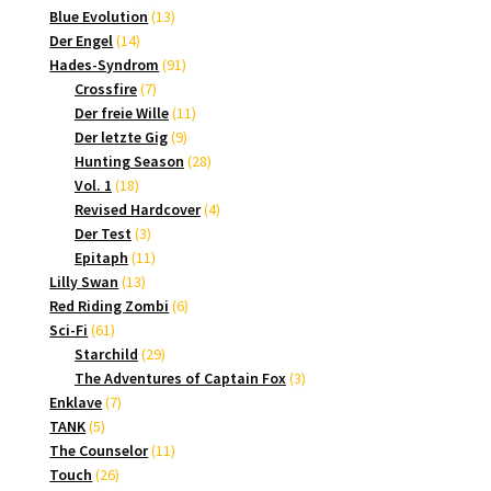
Produkte
13
Blue Evolution
13
14
Produkte
Der Engel
14
Produkte
91
Hades-Syndrom
91
7
Produkte
Crossfire
7
Produkte
11
Der freie Wille
11
9
Produkte
Der letzte Gig
9
Produkte
28
Hunting Season
28
18
Produkte
Vol. 1
18
Produkte
4
Revised Hardcover
4
3
Produkte
Der Test
3
Produkte
11
Epitaph
11
13
Produkte
Lilly Swan
13
Produkte
6
Red Riding Zombi
6
61
Produkte
Sci-Fi
61
Produkte
29
Starchild
29
Produkte
3
The Adventures of Captain Fox
3
7
Produkte
Enklave
7
5
Produkte
TANK
5
Produkte
11
The Counselor
11
26
Produkte
Touch
26