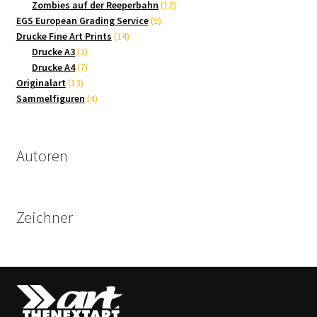
Produkte
12
Zombies auf der Reeperbahn
12
9
Produkte
EGS European Grading Service
9
14
Produkte
Drucke Fine Art Prints
14
3
Produkte
Drucke A3
3
Produkte
7
Drucke A4
7
13
Produkte
Originalart
13
Produkte
4
Sammelfiguren
4
Produkte
Autoren
Zeichner