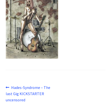
Beitragsnavigation
Vorheriger
Hades-Syndrome – The
Beitrag:
last Gig KICKSTARTER
uncensored