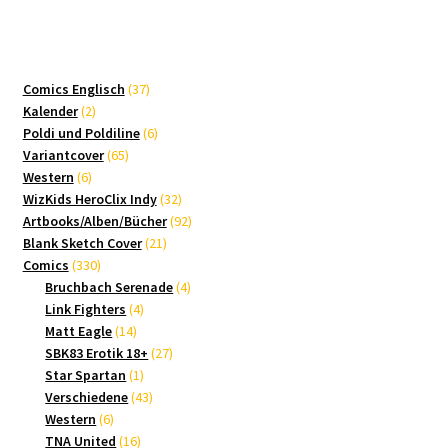
37
Comics Englisch
37
2
Produkte
Kalender
2
Produkte
6
Poldi und Poldiline
6
65
Produkte
Variantcover
65
6
Produkte
Western
6
Produkte
32
WizKids HeroClix Indy
32
Produkte
92
Artbooks/Alben/Bücher
92
21
Produkte
Blank Sketch Cover
21
330
Produkte
Comics
330
Produkte
4
Bruchbach Serenade
4
4
Produkte
Link Fighters
4
14
Produkte
Matt Eagle
14
Produkte
27
SBK83 Erotik 18+
27
1
Produkte
Star Spartan
1
Produkt
43
Verschiedene
43
6
Produkte
Western
6
Produkte
16
TNA United
16