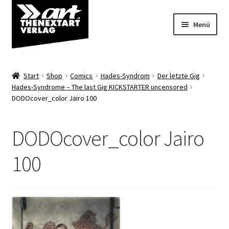
Zur
Zum
Menü
Navigation
Inhalt
springen
springen
Angebote
Start
Shop
Comics
Hades-Syndrom
Der letzte Gig
Unterm
Hades-Syndrome – The last Gig KICKSTARTER uncensored
Shop
DODOcover_color Jairo 100
öffnen
Über uns
DODOcover_color Jairo
100