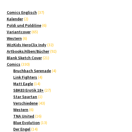
37
Comics Englisch
37
2
Produkte
Kalender
2
Produkte
6
Poldi und Poldiline
6
65
Produkte
Variantcover
65
6
Produkte
Western
6
Produkte
32
WizKids HeroClix Indy
32
Produkte
92
Artbooks/Alben/Bücher
92
21
Produkte
Blank Sketch Cover
21
330
Produkte
Comics
330
Produkte
4
Bruchbach Serenade
4
4
Produkte
Link Fighters
4
14
Produkte
Matt Eagle
14
Produkte
27
SBK83 Erotik 18+
27
1
Produkte
Star Spartan
1
Produkt
43
Verschiedene
43
6
Produkte
Western
6
Produkte
16
TNA United
16
Produkte
13
Blue Evolution
13
14
Produkte
Der Engel
14