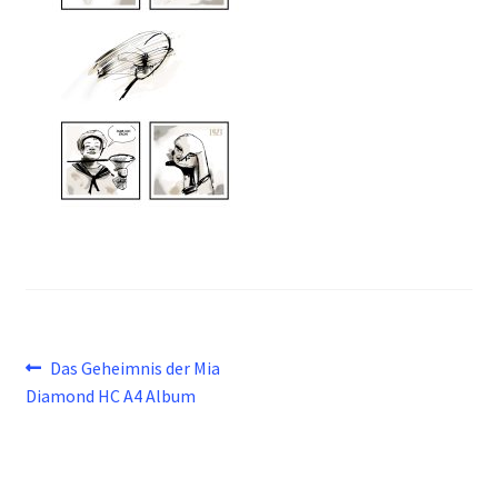
Beitragsnavigation
Vorheriger
Das Geheimnis der Mia
Beitrag:
Diamond HC A4 Album