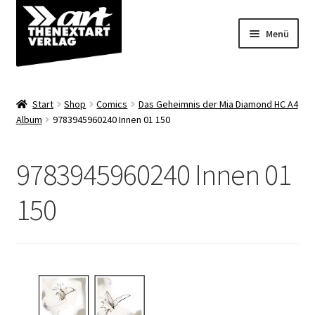
Zur
Zum
Menü
Navigation
Inhalt
springen
springen
Angebote
Start
Shop
Comics
Das Geheimnis der Mia Diamond HC A4
Unterm
Album
9783945960240 Innen 01 150
Shop
öffnen
Über uns
9783945960240 Innen 01
150