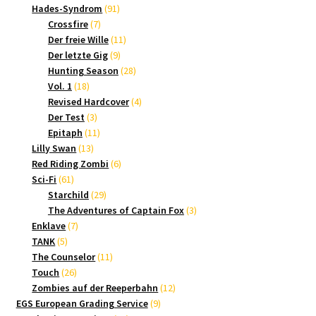
Produkte
91
Hades-Syndrom
91
7
Produkte
Crossfire
7
Produkte
11
Der freie Wille
11
9
Produkte
Der letzte Gig
9
Produkte
28
Hunting Season
28
18
Produkte
Vol. 1
18
Produkte
4
Revised Hardcover
4
3
Produkte
Der Test
3
Produkte
11
Epitaph
11
13
Produkte
Lilly Swan
13
Produkte
6
Red Riding Zombi
6
61
Produkte
Sci-Fi
61
Produkte
29
Starchild
29
Produkte
3
The Adventures of Captain Fox
3
7
Produkte
Enklave
7
5
Produkte
TANK
5
Produkte
11
The Counselor
11
26
Produkte
Touch
26
Produkte
12
Zombies auf der Reeperbahn
12
9
Produkte
EGS European Grading Service
9