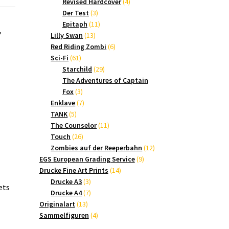
Produkte
4
Revised Hardcover
4
3
Produkte
Der Test
3
Produkte
11
Epitaph
11
,
13
Produkte
Lilly Swan
13
Produkte
6
Red Riding Zombi
6
61
Produkte
Sci-Fi
61
Produkte
29
Starchild
29
Produkte
The Adventures of Captain
3
Fox
3
Produkte
7
Enklave
7
5
Produkte
TANK
5
Produkte
11
The Counselor
11
26
Produkte
Touch
26
Produkte
12
Zombies auf der Reeperbahn
12
9
Produkte
EGS European Grading Service
9
14
Produkte
Drucke Fine Art Prints
14
3
Produkte
Drucke A3
3
ets
Produkte
7
Drucke A4
7
13
Produkte
Originalart
13
Produkte
4
Sammelfiguren
4
Produkte