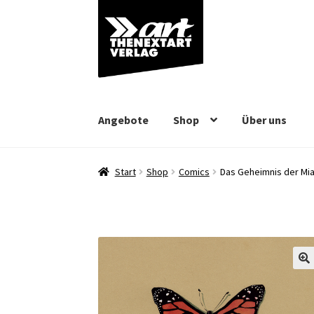
Zur
Zum
Navigation
Inhalt
springen
springen
Angebote
Shop
Über uns
Start
Shop
Comics
Das Geheimnis der Mi