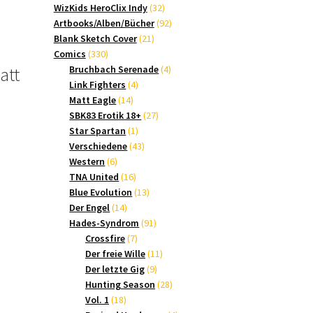
Produkte
32
WizKids HeroClix Indy
32
Produkte
92
Artbooks/Alben/Bücher
92
21
Produkte
Blank Sketch Cover
21
330
Produkte
Comics
330
Produkte
4
Bruchbach Serenade
4
att
4
Produkte
Link Fighters
4
14
Produkte
Matt Eagle
14
Produkte
27
SBK83 Erotik 18+
27
1
Produkte
Star Spartan
1
Produkt
43
Verschiedene
43
6
Produkte
Western
6
Produkte
16
TNA United
16
Produkte
13
Blue Evolution
13
14
Produkte
Der Engel
14
Produkte
91
Hades-Syndrom
91
7
Produkte
Crossfire
7
Produkte
11
Der freie Wille
11
9
Produkte
Der letzte Gig
9
Produkte
28
Hunting Season
28
18
Produkte
Vol. 1
18