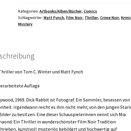
Mia
Diamond
Kategorien:
Artbooks/Alben/Bücher
,
Comics
Schlagwörter:
Matt Fynch
,
Film Noir
,
Thriller
,
Crime Noir
,
Krimi
HC
Mystery
A4
Album
Menge
schreibung
Thriller von Tom C. Winter und Matt Fynch
berarbeitete Auflage
ywood, 1969. Dick Rabbit ist Fotograf. Ein Sammler, besessen von
nheit. Irgendwann reicht es ihm nicht mehr, von den jungen Starl
Bilder zu besitzen. Eine dieser Schauspielerinnen nennt sich Mia
aond. Ein Thriller in wunderschönster Film Noir Tradition
hrieben, kunstvoll mysteriös bebildert und hochwertig auf