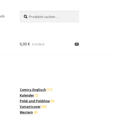
Suchen
Suchen
orb
nach:
0,00
€
0 Artikel
37
Comics Englisch
37
2
Produkte
Kalender
2
Produkte
6
Poldi und Poldiline
6
65
Produkte
Variantcover
65
6
Produkte
Western
6