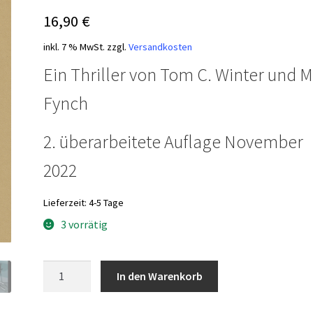
16,90
€
inkl. 7 % MwSt.
zzgl.
Versandkosten
Ein Thriller von Tom C. Winter und M
Fynch
2. überarbeitete Auflage November
2022
Lieferzeit:
4-5 Tage
3 vorrätig
Das
In den Warenkorb
Geheimnis
der