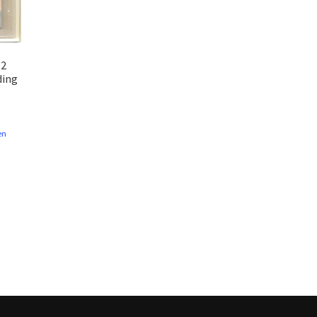
 2
ding
en