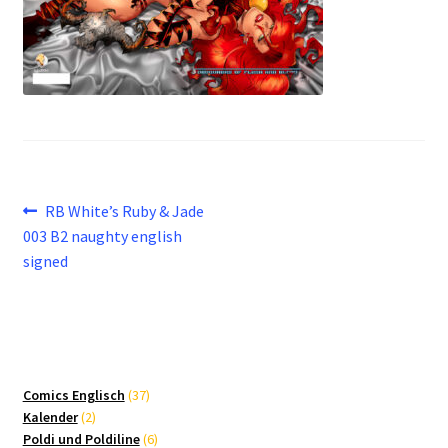
Beitragsnavigation
Vorheriger
RB White’s Ruby & Jade
Beitrag:
003 B2 naughty english
signed
37
Comics Englisch
37
2
Produkte
Kalender
2
Produkte
6
Poldi und Poldiline
6