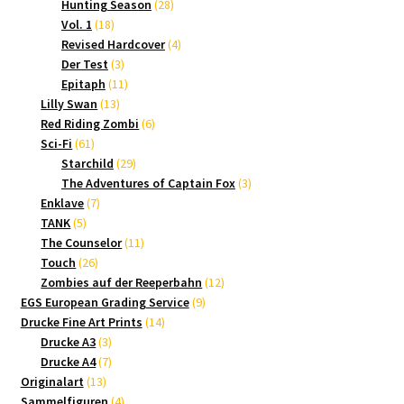
Produkte
28
Hunting Season
28
18
Produkte
Vol. 1
18
Produkte
4
Revised Hardcover
4
3
Produkte
Der Test
3
Produkte
11
Epitaph
11
13
Produkte
Lilly Swan
13
Produkte
6
Red Riding Zombi
6
61
Produkte
Sci-Fi
61
Produkte
29
Starchild
29
Produkte
3
The Adventures of Captain Fox
3
7
Produkte
Enklave
7
5
Produkte
TANK
5
Produkte
11
The Counselor
11
26
Produkte
Touch
26
Produkte
12
Zombies auf der Reeperbahn
12
9
Produkte
EGS European Grading Service
9
14
Produkte
Drucke Fine Art Prints
14
3
Produkte
Drucke A3
3
Produkte
7
Drucke A4
7
13
Produkte
Originalart
13
Produkte
4
Sammelfiguren
4