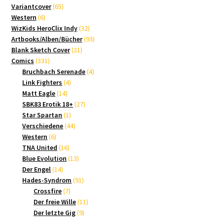
65
Produkte
Variantcover
65
6
Produkte
Western
6
Produkte
32
WizKids HeroClix Indy
32
Produkte
93
Artbooks/Alben/Bücher
93
21
Produkte
Blank Sketch Cover
21
331
Produkte
Comics
331
Produkte
4
Bruchbach Serenade
4
4
Produkte
Link Fighters
4
14
Produkte
Matt Eagle
14
Produkte
27
SBK83 Erotik 18+
27
1
Produkte
Star Spartan
1
Produkt
44
Verschiedene
44
6
Produkte
Western
6
Produkte
16
TNA United
16
Produkte
13
Blue Evolution
13
14
Produkte
Der Engel
14
Produkte
91
Hades-Syndrom
91
7
Produkte
Crossfire
7
Produkte
11
Der freie Wille
11
9
Produkte
Der letzte Gig
9