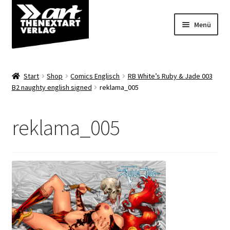
Zur
Zum
Menü
Navigation
Inhalt
springen
springen
Angebote
Start
Shop
Comics Englisch
RB White’s Ruby & Jade 003
Unterm
B2 naughty english signed
reklama_005
Shop
öffnen
Über uns
reklama_005