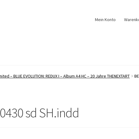
Mein Konto
Warenk
nited – BLUE EVOLUTION: REDUX I – Album A4 HC – 20 Jahre THENEXTART
BE
0430 sd SH.indd