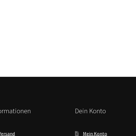
formationen
Dein Konto
Versand
Mein Konto