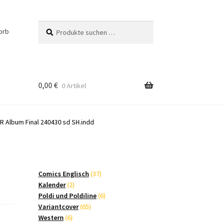
Suchen
Suchen
orb
nach:
0,00
€
0 Artikel
R Album Final 240430 sd SH.indd
37
Comics Englisch
37
2
Produkte
Kalender
2
Produkte
6
Poldi und Poldiline
6
65
Produkte
Variantcover
65
6
Produkte
Western
6