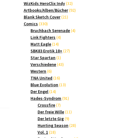
Produkte
32
WizKids HeroClix Indy
32
Produkte
92
Artbooks/Alben/Bücher
92
21
Produkte
Blank Sketch Cover
21
330
Produkte
Comics
330
Produkte
4
Bruchbach Serenade
4
4
Produkte
Link Fighters
4
14
Produkte
Matt Eagle
14
Produkte
27
SBK83 Erotik 18+
27
1
Produkte
Star Spartan
1
Produkt
43
Verschiedene
43
6
Produkte
Western
6
Produkte
16
TNA United
16
Produkte
13
Blue Evolution
13
14
Produkte
Der Engel
14
Produkte
91
Hades-Syndrom
91
7
Produkte
Crossfire
7
Produkte
11
Der freie Wille
11
9
Produkte
Der letzte Gig
9
Produkte
28
Hunting Season
28
18
Produkte
Vol. 1
18