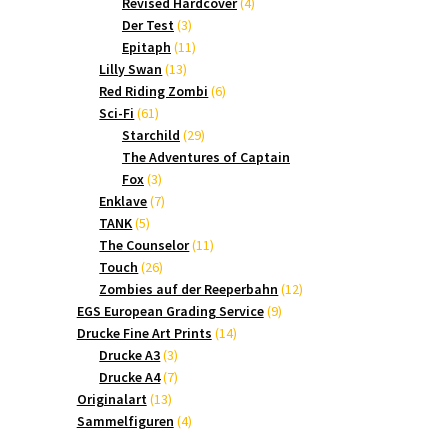
Produkte
4
Revised Hardcover
4
3
Produkte
Der Test
3
Produkte
11
Epitaph
11
13
Produkte
Lilly Swan
13
Produkte
6
Red Riding Zombi
6
61
Produkte
Sci-Fi
61
Produkte
29
Starchild
29
Produkte
The Adventures of Captain
3
Fox
3
Produkte
7
Enklave
7
5
Produkte
TANK
5
Produkte
11
The Counselor
11
26
Produkte
Touch
26
Produkte
12
Zombies auf der Reeperbahn
12
9
Produkte
EGS European Grading Service
9
14
Produkte
Drucke Fine Art Prints
14
3
Produkte
Drucke A3
3
Produkte
7
Drucke A4
7
13
Produkte
Originalart
13
Produkte
4
Sammelfiguren
4
Produkte