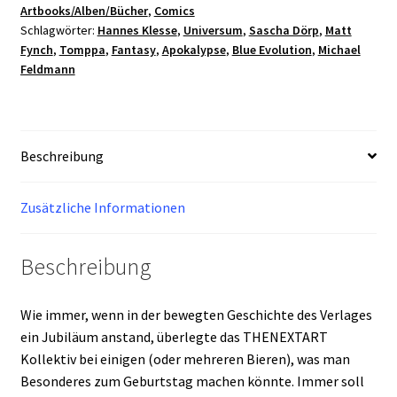
Artbooks/Alben/Bücher
,
Comics
REDUX
Schlagwörter:
Hannes Klesse
,
Universum
,
Sascha Dörp
,
Matt
I
Fynch
,
Tomppa
,
Fantasy
,
Apokalypse
,
Blue Evolution
,
Michael
-
Feldmann
Album
A4
HC
-
Beschreibung
20
Jahre
Zusätzliche Informationen
THENEXTART
Menge
Beschreibung
Wie immer, wenn in der bewegten Geschichte des Verlages
ein Jubiläum anstand, überlegte das THENEXTART
Kollektiv bei einigen (oder mehreren Bieren), was man
Besonderes zum Geburtstag machen könnte. Immer soll