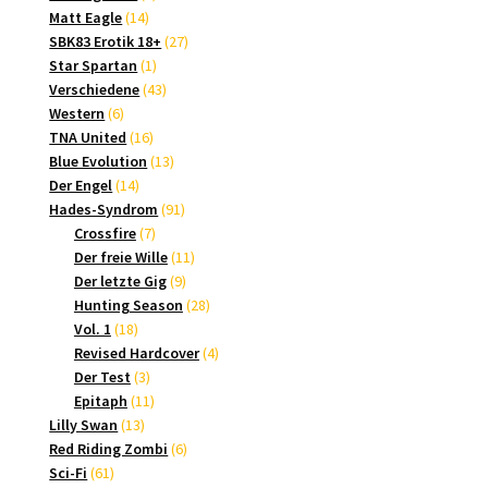
14
Produkte
Matt Eagle
14
Produkte
27
SBK83 Erotik 18+
27
1
Produkte
Star Spartan
1
Produkt
43
Verschiedene
43
6
Produkte
Western
6
Produkte
16
TNA United
16
Produkte
13
Blue Evolution
13
14
Produkte
Der Engel
14
Produkte
91
Hades-Syndrom
91
7
Produkte
Crossfire
7
Produkte
11
Der freie Wille
11
9
Produkte
Der letzte Gig
9
Produkte
28
Hunting Season
28
18
Produkte
Vol. 1
18
Produkte
4
Revised Hardcover
4
3
Produkte
Der Test
3
Produkte
11
Epitaph
11
13
Produkte
Lilly Swan
13
Produkte
6
Red Riding Zombi
6
61
Produkte
Sci-Fi
61