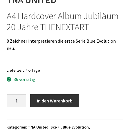
A4 Hardcover Album Jubiläum
20 Jahre THENEXTART
8 Zeichner interpretieren die erste Serie Blue Evolution
neu.
Lieferzeit:
4-5 Tage
36 vorrätig
TNA
In den Warenkorb
United
-
BLUE
EVOLUTION:
Kategorien:
TNA United
,
Sci-Fi
,
Blue Evolution
,