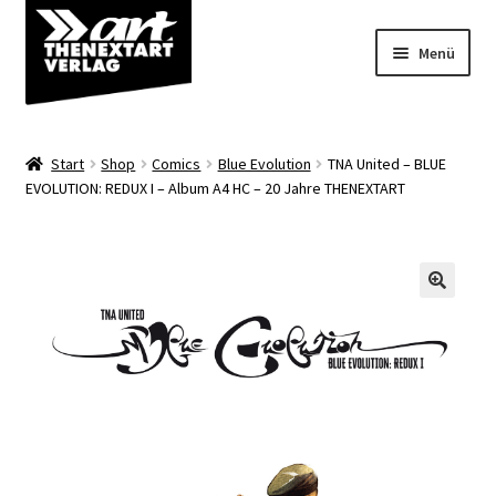
Zur
Zum
Menü
Navigation
Inhalt
springen
springen
Angebote
Start
Shop
Comics
Blue Evolution
TNA United – BLUE
Unterm
EVOLUTION: REDUX I – Album A4 HC – 20 Jahre THENEXTART
Shop
öffnen
Über uns