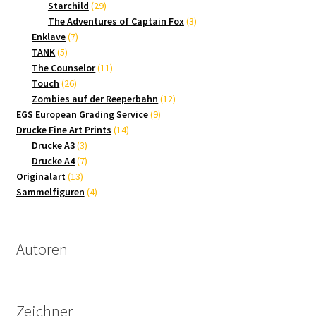
Produkte
29
Starchild
29
Produkte
3
The Adventures of Captain Fox
3
7
Produkte
Enklave
7
5
Produkte
TANK
5
Produkte
11
The Counselor
11
26
Produkte
Touch
26
Produkte
12
Zombies auf der Reeperbahn
12
9
Produkte
EGS European Grading Service
9
14
Produkte
Drucke Fine Art Prints
14
3
Produkte
Drucke A3
3
Produkte
7
Drucke A4
7
13
Produkte
Originalart
13
Produkte
4
Sammelfiguren
4
Produkte
Autoren
Zeichner