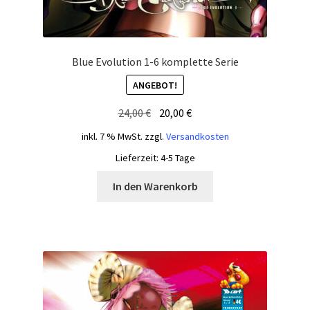
Blue Evolution 1-6 komplette Serie
ANGEBOT!
Ursprünglicher
Aktueller
24,00
€
20,00
€
Preis
Preis
inkl. 7 % MwSt.
zzgl.
Versandkosten
war:
ist:
Lieferzeit:
4-5 Tage
24,00 €
20,00 €.
In den Warenkorb