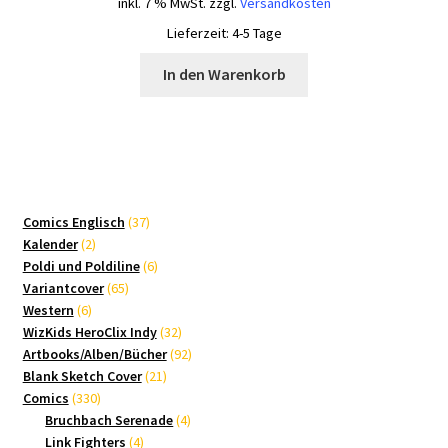
inkl. 7 % MwSt.
zzgl.
Versandkosten
Lieferzeit:
4-5 Tage
In den Warenkorb
37
Comics Englisch
37
2
Produkte
Kalender
2
Produkte
6
Poldi und Poldiline
6
65
Produkte
Variantcover
65
6
Produkte
Western
6
Produkte
32
WizKids HeroClix Indy
32
Produkte
92
Artbooks/Alben/Bücher
92
21
Produkte
Blank Sketch Cover
21
330
Produkte
Comics
330
Produkte
4
Bruchbach Serenade
4
4
Produkte
Link Fighters
4