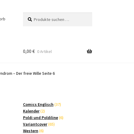
Suchen
Suchen
orb
nach:
0,00
€
0 Artikel
drom – Der freie Wille Seite 6
37
Comics Englisch
37
2
Produkte
Kalender
2
Produkte
6
Poldi und Poldiline
6
65
Produkte
Variantcover
65
6
Produkte
Western
6