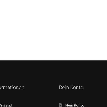
formationen
Dein Konto
Versand
Mein Konto