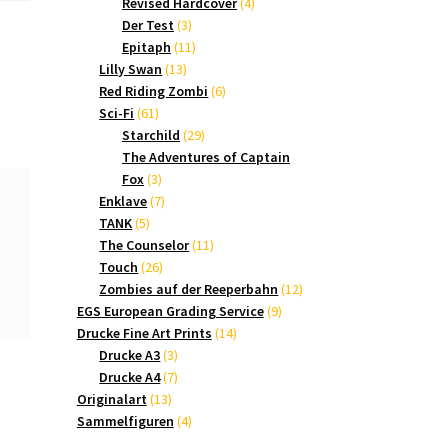
Produkte
4
Revised Hardcover
4
3
Produkte
Der Test
3
Produkte
11
Epitaph
11
13
Produkte
Lilly Swan
13
Produkte
6
Red Riding Zombi
6
61
Produkte
Sci-Fi
61
Produkte
29
Starchild
29
Produkte
The Adventures of Captain
3
Fox
3
Produkte
7
Enklave
7
5
Produkte
TANK
5
Produkte
11
The Counselor
11
26
Produkte
Touch
26
Produkte
12
Zombies auf der Reeperbahn
12
9
Produkte
EGS European Grading Service
9
14
Produkte
Drucke Fine Art Prints
14
3
Produkte
Drucke A3
3
Produkte
7
Drucke A4
7
13
Produkte
Originalart
13
Produkte
4
Sammelfiguren
4
Produkte