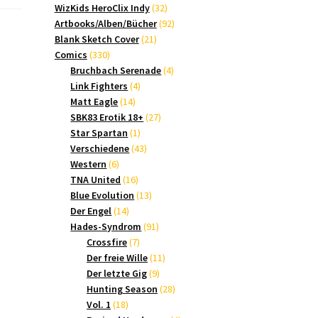
Produkte
32
WizKids HeroClix Indy
32
Produkte
92
Artbooks/Alben/Bücher
92
21
Produkte
Blank Sketch Cover
21
330
Produkte
Comics
330
Produkte
4
Bruchbach Serenade
4
4
Produkte
Link Fighters
4
14
Produkte
Matt Eagle
14
Produkte
27
SBK83 Erotik 18+
27
1
Produkte
Star Spartan
1
Produkt
43
Verschiedene
43
6
Produkte
Western
6
Produkte
16
TNA United
16
Produkte
13
Blue Evolution
13
14
Produkte
Der Engel
14
Produkte
91
Hades-Syndrom
91
7
Produkte
Crossfire
7
Produkte
11
Der freie Wille
11
9
Produkte
Der letzte Gig
9
Produkte
28
Hunting Season
28
18
Produkte
Vol. 1
18