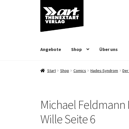
Zur
Zum
Navigation
Inhalt
springen
springen
Angebote
Shop
Über uns
Start
Shop
Comics
Hades-Syndrom
Der 
Michael Feldmann 
Wille Seite 6