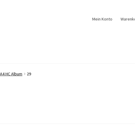
Mein Konto
Warenk
 A4 HC Album
29