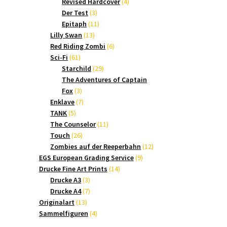
Produkte
4
Revised Hardcover
4
3
Produkte
Der Test
3
Produkte
11
Epitaph
11
13
Produkte
Lilly Swan
13
Produkte
6
Red Riding Zombi
6
61
Produkte
Sci-Fi
61
Produkte
29
Starchild
29
Produkte
The Adventures of Captain
3
Fox
3
Produkte
7
Enklave
7
5
Produkte
TANK
5
Produkte
11
The Counselor
11
26
Produkte
Touch
26
Produkte
12
Zombies auf der Reeperbahn
12
9
Produkte
EGS European Grading Service
9
14
Produkte
Drucke Fine Art Prints
14
3
Produkte
Drucke A3
3
Produkte
7
Drucke A4
7
13
Produkte
Originalart
13
Produkte
4
Sammelfiguren
4
Produkte