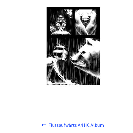
Beitragsnavigation
Vorheriger
Flussaufwärts A4 HC Album
Beitrag: