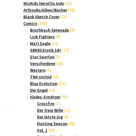
Produkte
32
WizKids HeroClix Indy
32
Produkte
92
Artbooks/Alben/Bücher
92
21
Produkte
Blank Sketch Cover
21
330
Produkte
Comics
330
Produkte
4
Bruchbach Serenade
4
4
Produkte
Link Fighters
4
14
Produkte
Matt Eagle
14
Produkte
27
SBK83 Erotik 18+
27
1
Produkte
Star Spartan
1
Produkt
43
Verschiedene
43
6
Produkte
Western
6
Produkte
16
TNA United
16
Produkte
13
Blue Evolution
13
14
Produkte
Der Engel
14
Produkte
91
Hades-Syndrom
91
7
Produkte
Crossfire
7
Produkte
11
Der freie Wille
11
9
Produkte
Der letzte Gig
9
Produkte
28
Hunting Season
28
18
Produkte
Vol. 1
18