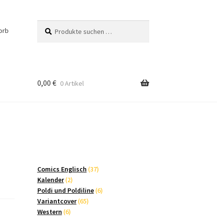
Suchen
Suchen
orb
nach:
0,00
€
0 Artikel
37
Comics Englisch
37
2
Produkte
Kalender
2
Produkte
6
Poldi und Poldiline
6
65
Produkte
Variantcover
65
6
Produkte
Western
6