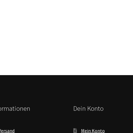
formationen
Dein Konto
Versand
Mein Konto