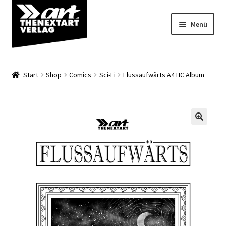
Zur
Zum
Menü
Navigation
Inhalt
springen
springen
Angebote
Start
Shop
Comics
Sci-Fi
Flussaufwärts A4 HC Album
Unterm
Shop
öffnen
Über uns