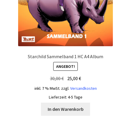
Starchild Sammelband 1 HC A4 Album
ANGEBOT!
Ursprünglicher
Aktueller
30,00
€
25,00
€
Preis
Preis
inkl. 7 % MwSt.
zzgl.
Versandkosten
war:
ist:
Lieferzeit:
4-5 Tage
30,00 €
25,00 €.
In den Warenkorb