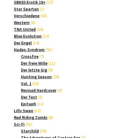
Produkte
27
SBK83 Erotik 18+
27
1
Produkte
Star Spartan
1
Produkt
43
Verschiedene
43
6
Produkte
Western
6
Produkte
16
TNA United
16
Produkte
13
Blue Evolution
13
14
Produkte
Der Engel
14
Produkte
91
Hades-Syndrom
91
7
Produkte
Crossfire
7
Produkte
11
Der freie Wille
11
9
Produkte
Der letzte Gig
9
Produkte
28
Hunting Season
28
18
Produkte
Vol. 1
18
Produkte
4
Revised Hardcover
4
3
Produkte
Der Test
3
Produkte
11
Epitaph
11
13
Produkte
Lilly Swan
13
Produkte
6
Red Riding Zombi
6
61
Produkte
Sci-Fi
61
Produkte
29
Starchild
29
Produkte
3
The Adventures of Captain Fox
3