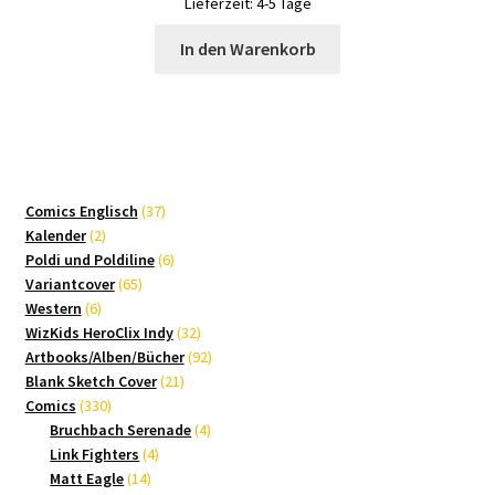
Lieferzeit:
4-5 Tage
In den Warenkorb
37
Comics Englisch
37
2
Produkte
Kalender
2
Produkte
6
Poldi und Poldiline
6
65
Produkte
Variantcover
65
6
Produkte
Western
6
Produkte
32
WizKids HeroClix Indy
32
Produkte
92
Artbooks/Alben/Bücher
92
21
Produkte
Blank Sketch Cover
21
330
Produkte
Comics
330
Produkte
4
Bruchbach Serenade
4
4
Produkte
Link Fighters
4
14
Produkte
Matt Eagle
14