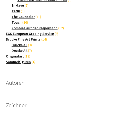
7
Produkte
Enklave
7
5
Produkte
TANK
5
Produkte
11
The Counselor
11
26
Produkte
Touch
26
Produkte
12
Zombies auf der Reeperbahn
12
9
Produkte
EGS European Grading Service
9
14
Produkte
Drucke Fine Art Prints
14
3
Produkte
Drucke A3
3
Produkte
7
Drucke A4
7
13
Produkte
Originalart
13
Produkte
4
Sammelfiguren
4
Produkte
Autoren
Zeichner