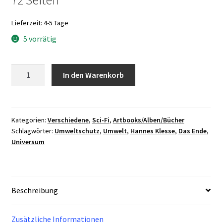
72 Seiten
Lieferzeit:
4-5 Tage
5 vorrätig
Flussaufwärts
In den Warenkorb
A4
HC
Album
Menge
Kategorien:
Verschiedene
,
Sci-Fi
,
Artbooks/Alben/Bücher
Schlagwörter:
Umweltschutz
,
Umwelt
,
Hannes Klesse
,
Das Ende
,
Universum
Beschreibung
Zusätzliche Informationen