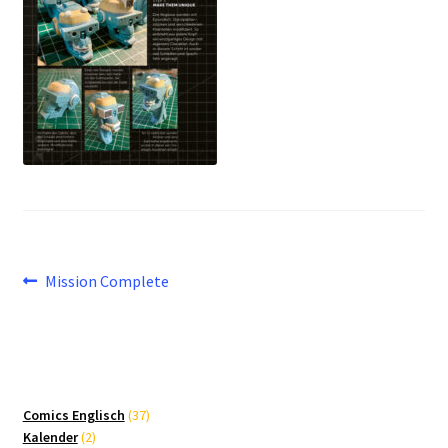
Beitragsnavigation
Vorheriger
Mission Complete
Beitrag:
37
Comics Englisch
37
2
Produkte
Kalender
2