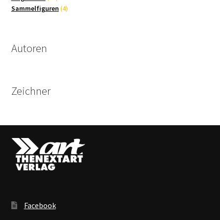
Produkte
4
Sammelfiguren
4
Produkte
Autoren
Zeichner
Facebook