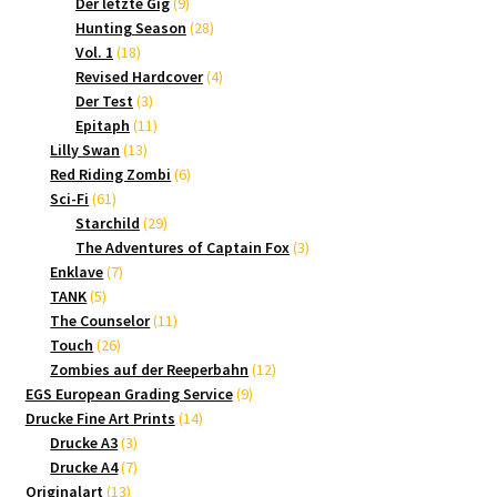
9
Produkte
Der letzte Gig
9
Produkte
28
Hunting Season
28
18
Produkte
Vol. 1
18
Produkte
4
Revised Hardcover
4
3
Produkte
Der Test
3
Produkte
11
Epitaph
11
13
Produkte
Lilly Swan
13
Produkte
6
Red Riding Zombi
6
61
Produkte
Sci-Fi
61
Produkte
29
Starchild
29
Produkte
3
The Adventures of Captain Fox
3
7
Produkte
Enklave
7
5
Produkte
TANK
5
Produkte
11
The Counselor
11
26
Produkte
Touch
26
Produkte
12
Zombies auf der Reeperbahn
12
9
Produkte
EGS European Grading Service
9
14
Produkte
Drucke Fine Art Prints
14
3
Produkte
Drucke A3
3
Produkte
7
Drucke A4
7
13
Produkte
Originalart
13