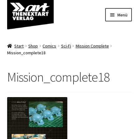
Zur
Zum
Menü
Navigation
Inhalt
springen
springen
Angebote
Start
Shop
Comics
Sci-Fi
Mission Complete
Unterm
Mission_complete18
Shop
öffnen
Über uns
Mission_complete18