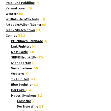
Produkte
6
Poldi und Poldiline
6
65
Produkte
Variantcover
65
6
Produkte
Western
6
Produkte
32
WizKids HeroClix Indy
32
Produkte
93
Artbooks/Alben/Bücher
93
21
Produkte
Blank Sketch Cover
21
331
Produkte
Comics
331
Produkte
4
Bruchbach Serenade
4
4
Produkte
Link Fighters
4
14
Produkte
Matt Eagle
14
Produkte
27
SBK83 Erotik 18+
27
1
Produkte
Star Spartan
1
Produkt
44
Verschiedene
44
6
Produkte
Western
6
Produkte
16
TNA United
16
Produkte
13
Blue Evolution
13
14
Produkte
Der Engel
14
Produkte
91
Hades-Syndrom
91
7
Produkte
Crossfire
7
Produkte
11
Der freie Wille
11