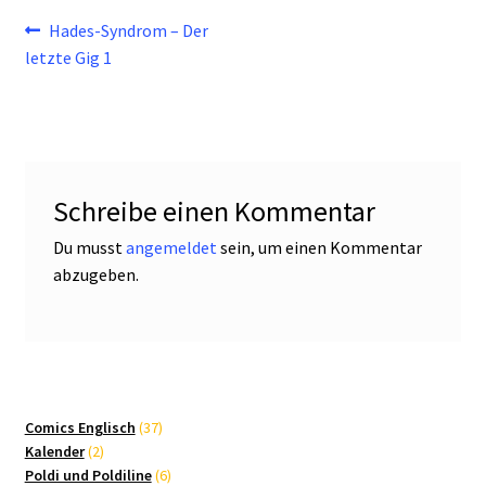
Beitragsnavigation
Vorheriger
Hades-Syndrom – Der
Beitrag:
letzte Gig 1
Schreibe einen Kommentar
Du musst
angemeldet
sein, um einen Kommentar
abzugeben.
37
Comics Englisch
37
2
Produkte
Kalender
2
Produkte
6
Poldi und Poldiline
6