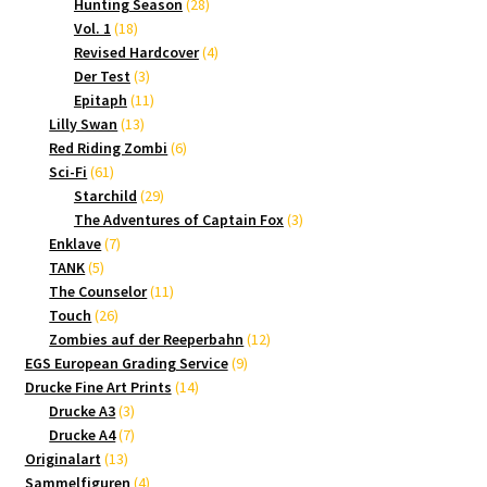
Produkte
28
Hunting Season
28
18
Produkte
Vol. 1
18
Produkte
4
Revised Hardcover
4
3
Produkte
Der Test
3
Produkte
11
Epitaph
11
13
Produkte
Lilly Swan
13
Produkte
6
Red Riding Zombi
6
61
Produkte
Sci-Fi
61
Produkte
29
Starchild
29
Produkte
3
The Adventures of Captain Fox
3
7
Produkte
Enklave
7
5
Produkte
TANK
5
Produkte
11
The Counselor
11
26
Produkte
Touch
26
Produkte
12
Zombies auf der Reeperbahn
12
9
Produkte
EGS European Grading Service
9
14
Produkte
Drucke Fine Art Prints
14
3
Produkte
Drucke A3
3
Produkte
7
Drucke A4
7
13
Produkte
Originalart
13
Produkte
4
Sammelfiguren
4