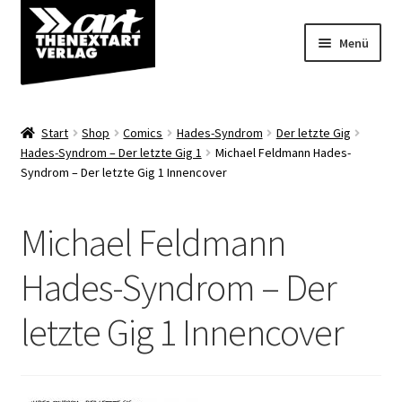
Zur
Zum
Menü
Navigation
Inhalt
springen
springen
Angebote
Start
Shop
Comics
Hades-Syndrom
Der letzte Gig
Unterm
Hades-Syndrom – Der letzte Gig 1
Michael Feldmann Hades-
Shop
Syndrom – Der letzte Gig 1 Innencover
öffnen
Über uns
Michael Feldmann
Hades-Syndrom – Der
letzte Gig 1 Innencover