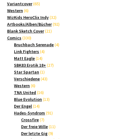
65
Produkte
Variantcover
65
6
Produkte
Western
6
Produkte
32
WizKids HeroClix Indy
32
Produkte
92
Artbooks/Alben/Bücher
92
21
Produkte
Blank Sketch Cover
21
330
Produkte
Comics
330
Produkte
4
Bruchbach Serenade
4
4
Produkte
Link Fighters
4
14
Produkte
Matt Eagle
14
Produkte
27
SBK83 Erotik 18+
27
1
Produkte
Star Spartan
1
Produkt
43
Verschiedene
43
6
Produkte
Western
6
Produkte
16
TNA United
16
Produkte
13
Blue Evolution
13
14
Produkte
Der Engel
14
Produkte
91
Hades-Syndrom
91
7
Produkte
Crossfire
7
Produkte
11
Der freie Wille
11
9
Produkte
Der letzte Gig
9