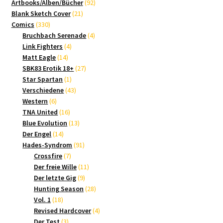
Produkte
92
Artbooks/Alben/Bücher
92
21
Produkte
Blank Sketch Cover
21
330
Produkte
Comics
330
Produkte
4
Bruchbach Serenade
4
4
Produkte
Link Fighters
4
14
Produkte
Matt Eagle
14
Produkte
27
SBK83 Erotik 18+
27
1
Produkte
Star Spartan
1
Produkt
43
Verschiedene
43
6
Produkte
Western
6
Produkte
16
TNA United
16
Produkte
13
Blue Evolution
13
14
Produkte
Der Engel
14
Produkte
91
Hades-Syndrom
91
7
Produkte
Crossfire
7
Produkte
11
Der freie Wille
11
9
Produkte
Der letzte Gig
9
Produkte
28
Hunting Season
28
18
Produkte
Vol. 1
18
Produkte
4
Revised Hardcover
4
3
Produkte
Der Test
3