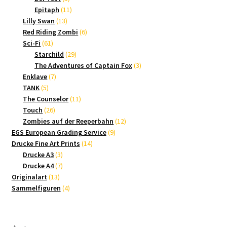
Produkte
11
Epitaph
11
13
Produkte
Lilly Swan
13
Produkte
6
Red Riding Zombi
6
61
Produkte
Sci-Fi
61
Produkte
29
Starchild
29
Produkte
3
The Adventures of Captain Fox
3
7
Produkte
Enklave
7
5
Produkte
TANK
5
Produkte
11
The Counselor
11
26
Produkte
Touch
26
Produkte
12
Zombies auf der Reeperbahn
12
9
Produkte
EGS European Grading Service
9
14
Produkte
Drucke Fine Art Prints
14
3
Produkte
Drucke A3
3
Produkte
7
Drucke A4
7
13
Produkte
Originalart
13
Produkte
4
Sammelfiguren
4
Produkte