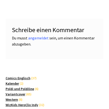
Schreibe einen Kommentar
Du musst
angemeldet
sein, um einen Kommentar
abzugeben.
37
Comics Englisch
37
2
Produkte
Kalender
2
Produkte
6
Poldi und Poldiline
6
65
Produkte
Variantcover
65
6
Produkte
Western
6
Produkte
32
WizKids HeroClix Indy
32