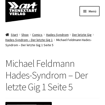
Zur
Zum
Menü
Navigation
Inhalt
springen
springen
Angebote
Start
Shop
Comics
Hades-Syndrom
Der letzte Gig
Unterm
Hades-Syndrom – Der letzte Gig 1
Michael Feldmann Hades-
Shop
Syndrom – Der letzte Gig 1 Seite 5
öffnen
Über uns
Michael Feldmann
Hades-Syndrom – Der
letzte Gig 1 Seite 5