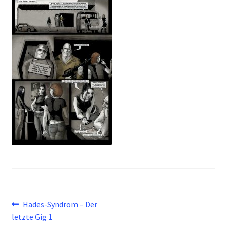
Beitragsnavigation
Vorheriger
Hades-Syndrom – Der
Beitrag:
letzte Gig 1