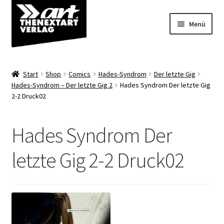
Zur
Zum
Menü
Navigation
Inhalt
springen
springen
Angebote
Start
Shop
Comics
Hades-Syndrom
Der letzte Gig
Unterm
Hades-Syndrom – Der letzte Gig 2
Hades Syndrom Der letzte Gig
Shop
2-2 Druck02
öffnen
Über uns
Hades Syndrom Der
letzte Gig 2-2 Druck02