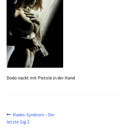
Dodo nackt mit Pistole in der Hand
Beitragsnavigation
Vorheriger
Hades-Syndrom – Der
Beitrag:
letzte Gig 2