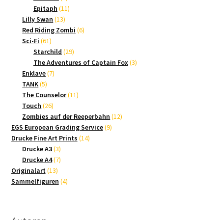
Produkte
11
Epitaph
11
13
Produkte
Lilly Swan
13
Produkte
6
Red Riding Zombi
6
61
Produkte
Sci-Fi
61
Produkte
29
Starchild
29
Produkte
3
The Adventures of Captain Fox
3
7
Produkte
Enklave
7
5
Produkte
TANK
5
Produkte
11
The Counselor
11
26
Produkte
Touch
26
Produkte
12
Zombies auf der Reeperbahn
12
9
Produkte
EGS European Grading Service
9
14
Produkte
Drucke Fine Art Prints
14
3
Produkte
Drucke A3
3
Produkte
7
Drucke A4
7
13
Produkte
Originalart
13
Produkte
4
Sammelfiguren
4
Produkte