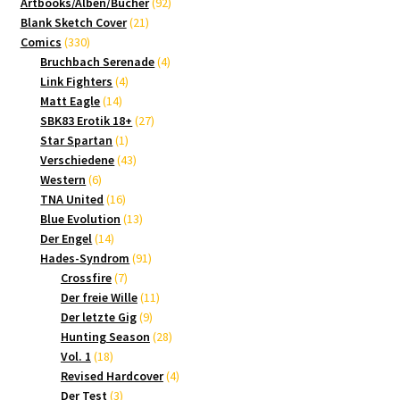
Produkte
92
Artbooks/Alben/Bücher
92
21
Produkte
Blank Sketch Cover
21
330
Produkte
Comics
330
Produkte
4
Bruchbach Serenade
4
4
Produkte
Link Fighters
4
14
Produkte
Matt Eagle
14
Produkte
27
SBK83 Erotik 18+
27
1
Produkte
Star Spartan
1
Produkt
43
Verschiedene
43
6
Produkte
Western
6
Produkte
16
TNA United
16
Produkte
13
Blue Evolution
13
14
Produkte
Der Engel
14
Produkte
91
Hades-Syndrom
91
7
Produkte
Crossfire
7
Produkte
11
Der freie Wille
11
9
Produkte
Der letzte Gig
9
Produkte
28
Hunting Season
28
18
Produkte
Vol. 1
18
Produkte
4
Revised Hardcover
4
3
Produkte
Der Test
3