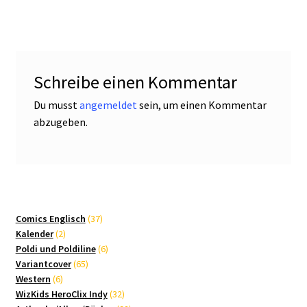
Schreibe einen Kommentar
Du musst
angemeldet
sein, um einen Kommentar
abzugeben.
37
Comics Englisch
37
2
Produkte
Kalender
2
Produkte
6
Poldi und Poldiline
6
65
Produkte
Variantcover
65
6
Produkte
Western
6
Produkte
32
WizKids HeroClix Indy
32