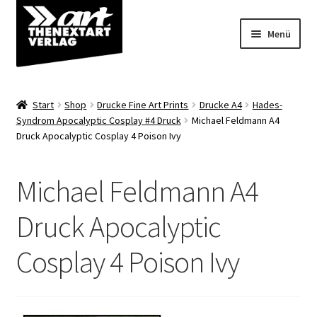
Zur
Zum
Menü
Navigation
Inhalt
springen
springen
Angebote
Start
Shop
Drucke Fine Art Prints
Drucke A4
Hades-
Unterm
Syndrom Apocalyptic Cosplay #4 Druck
Michael Feldmann A4
Shop
Druck Apocalyptic Cosplay 4 Poison Ivy
öffnen
Über uns
Michael Feldmann A4
Druck Apocalyptic
Cosplay 4 Poison Ivy