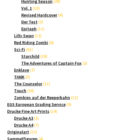
Produkte
28
Hunting Season
28
18
Produkte
Vol. 1
18
Produkte
4
Revised Hardcover
4
3
Produkte
Der Test
3
Produkte
11
Epitaph
11
13
Produkte
Lilly Swan
13
Produkte
6
Red Riding Zombi
6
61
Produkte
Sci-Fi
61
Produkte
29
Starchild
29
Produkte
3
The Adventures of Captain Fox
3
7
Produkte
Enklave
7
5
Produkte
TANK
5
Produkte
11
The Counselor
11
26
Produkte
Touch
26
Produkte
12
Zombies auf der Reeperbahn
12
9
Produkte
EGS European Grading Service
9
14
Produkte
Drucke Fine Art Prints
14
3
Produkte
Drucke A3
3
Produkte
7
Drucke A4
7
13
Produkte
Originalart
13
Produkte
4
Sammelfiguren
4