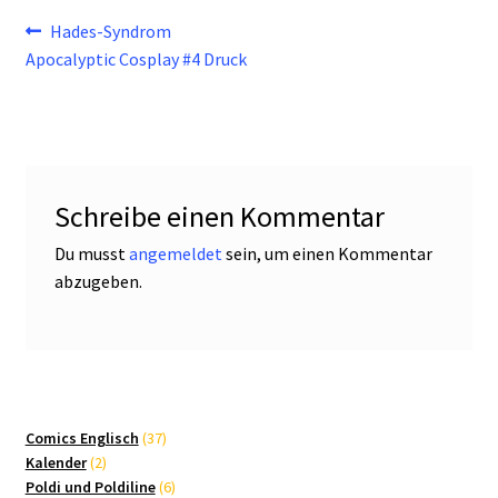
Beitragsnavigation
Vorheriger
Hades-Syndrom
Beitrag:
Apocalyptic Cosplay #4 Druck
Schreibe einen Kommentar
Du musst
angemeldet
sein, um einen Kommentar
abzugeben.
37
Comics Englisch
37
2
Produkte
Kalender
2
Produkte
6
Poldi und Poldiline
6