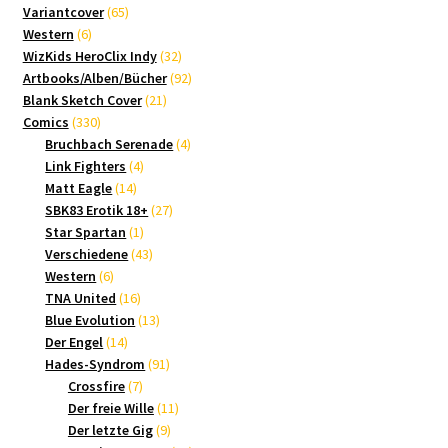
65
Produkte
Variantcover
65
6
Produkte
Western
6
Produkte
32
WizKids HeroClix Indy
32
Produkte
92
Artbooks/Alben/Bücher
92
21
Produkte
Blank Sketch Cover
21
330
Produkte
Comics
330
Produkte
4
Bruchbach Serenade
4
4
Produkte
Link Fighters
4
14
Produkte
Matt Eagle
14
Produkte
27
SBK83 Erotik 18+
27
1
Produkte
Star Spartan
1
Produkt
43
Verschiedene
43
6
Produkte
Western
6
Produkte
16
TNA United
16
Produkte
13
Blue Evolution
13
14
Produkte
Der Engel
14
Produkte
91
Hades-Syndrom
91
7
Produkte
Crossfire
7
Produkte
11
Der freie Wille
11
9
Produkte
Der letzte Gig
9