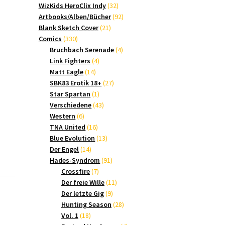
Produkte
32
WizKids HeroClix Indy
32
Produkte
92
Artbooks/Alben/Bücher
92
21
Produkte
Blank Sketch Cover
21
330
Produkte
Comics
330
Produkte
4
Bruchbach Serenade
4
4
Produkte
Link Fighters
4
14
Produkte
Matt Eagle
14
Produkte
27
SBK83 Erotik 18+
27
1
Produkte
Star Spartan
1
Produkt
43
Verschiedene
43
6
Produkte
Western
6
Produkte
16
TNA United
16
Produkte
13
Blue Evolution
13
14
Produkte
Der Engel
14
Produkte
91
Hades-Syndrom
91
7
Produkte
Crossfire
7
Produkte
11
Der freie Wille
11
9
Produkte
Der letzte Gig
9
Produkte
28
Hunting Season
28
18
Produkte
Vol. 1
18