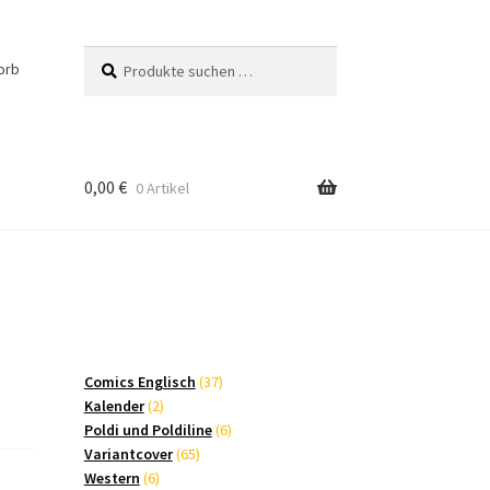
Suchen
Suchen
orb
nach:
0,00
€
0 Artikel
37
Comics Englisch
37
2
Produkte
Kalender
2
Produkte
6
Poldi und Poldiline
6
65
Produkte
Variantcover
65
6
Produkte
Western
6