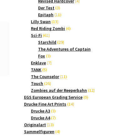
Produkte
4
Revised Hardcover
4
3
Produkte
Der Test
3
Produkte
11
Epitaph
11
13
Produkte
Lilly Swan
13
Produkte
6
Red Riding Zombi
6
61
Produkte
Sci-Fi
61
Produkte
29
Starchild
29
Produkte
The Adventures of Captain
3
Fox
3
Produkte
7
Enklave
7
5
Produkte
TANK
5
Produkte
11
The Counselor
11
26
Produkte
Touch
26
Produkte
12
Zombies auf der Reeperbahn
12
9
Produkte
EGS European Grading Service
9
14
Produkte
Drucke Fine Art Prints
14
3
Produkte
Drucke A3
3
Produkte
7
Drucke A4
7
13
Produkte
Originalart
13
Produkte
4
Sammelfiguren
4
Produkte