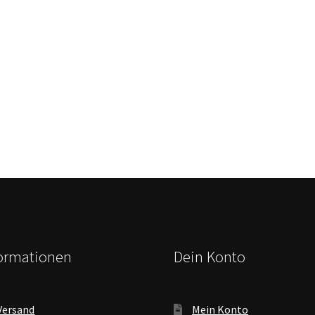
formationen
Dein Konto
Versand
Mein Konto