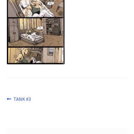
Beitragsnavigation
Vorheriger
TANK #3
Beitrag: