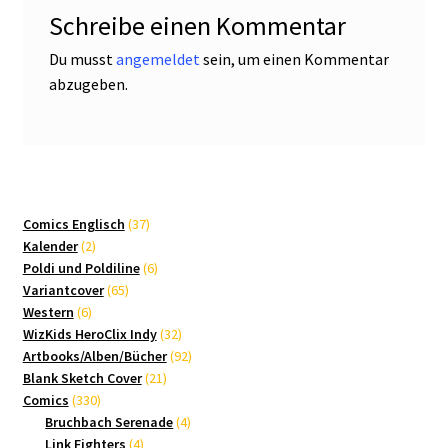
Schreibe einen Kommentar
Du musst
angemeldet
sein, um einen Kommentar
abzugeben.
37
Comics Englisch
37
2
Produkte
Kalender
2
Produkte
6
Poldi und Poldiline
6
65
Produkte
Variantcover
65
6
Produkte
Western
6
Produkte
32
WizKids HeroClix Indy
32
Produkte
92
Artbooks/Alben/Bücher
92
21
Produkte
Blank Sketch Cover
21
330
Produkte
Comics
330
Produkte
4
Bruchbach Serenade
4
4
Produkte
Link Fighters
4