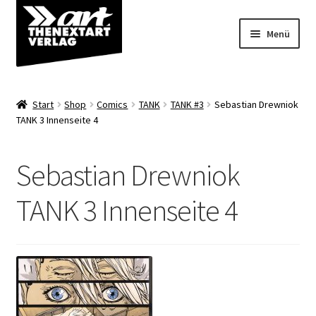
Zur
Zum
Menü
Navigation
Inhalt
springen
springen
Angebote
Start
Shop
Comics
TANK
TANK #3
Sebastian Drewniok
Unterm
TANK 3 Innenseite 4
Shop
öffnen
Über uns
Sebastian Drewniok
TANK 3 Innenseite 4