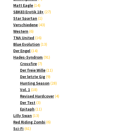
14
Produkte
Matt Eagle
14
Produkte
27
SBK83 Erotik 18+
27
1
Produkte
Star Spartan
1
Produkt
43
Verschiedene
43
6
Produkte
Western
6
Produkte
16
TNA United
16
Produkte
13
Blue Evolution
13
14
Produkte
Der Engel
14
Produkte
91
Hades-Syndrom
91
7
Produkte
Crossfire
7
Produkte
11
Der freie Wille
11
9
Produkte
Der letzte Gig
9
Produkte
28
Hunting Season
28
18
Produkte
Vol. 1
18
Produkte
4
Revised Hardcover
4
3
Produkte
Der Test
3
Produkte
11
Epitaph
11
13
Produkte
Lilly Swan
13
Produkte
6
Red Riding Zombi
6
61
Produkte
Sci-Fi
61