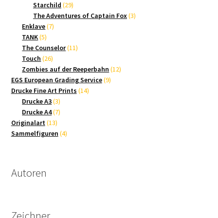
Produkte
29
Starchild
29
Produkte
3
The Adventures of Captain Fox
3
7
Produkte
Enklave
7
5
Produkte
TANK
5
Produkte
11
The Counselor
11
26
Produkte
Touch
26
Produkte
12
Zombies auf der Reeperbahn
12
9
Produkte
EGS European Grading Service
9
14
Produkte
Drucke Fine Art Prints
14
3
Produkte
Drucke A3
3
Produkte
7
Drucke A4
7
13
Produkte
Originalart
13
Produkte
4
Sammelfiguren
4
Produkte
Autoren
Zeichner