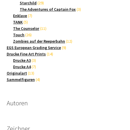
Produkte
29
Starchild
29
Produkte
3
The Adventures of Captain Fox
3
7
Produkte
Enklave
7
5
Produkte
TANK
5
Produkte
11
The Counselor
11
26
Produkte
Touch
26
Produkte
12
Zombies auf der Reeperbahn
12
9
Produkte
EGS European Grading Service
9
14
Produkte
Drucke Fine Art Prints
14
3
Produkte
Drucke A3
3
Produkte
7
Drucke A4
7
13
Produkte
Originalart
13
Produkte
4
Sammelfiguren
4
Produkte
Autoren
Zeichner