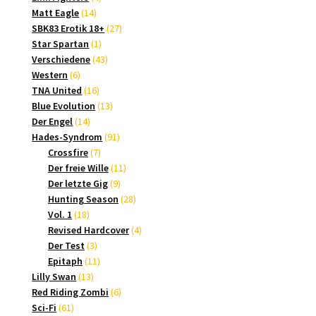
14
Produkte
Matt Eagle
14
Produkte
27
SBK83 Erotik 18+
27
1
Produkte
Star Spartan
1
Produkt
43
Verschiedene
43
6
Produkte
Western
6
Produkte
16
TNA United
16
Produkte
13
Blue Evolution
13
14
Produkte
Der Engel
14
Produkte
91
Hades-Syndrom
91
7
Produkte
Crossfire
7
Produkte
11
Der freie Wille
11
9
Produkte
Der letzte Gig
9
Produkte
28
Hunting Season
28
18
Produkte
Vol. 1
18
Produkte
4
Revised Hardcover
4
3
Produkte
Der Test
3
Produkte
11
Epitaph
11
13
Produkte
Lilly Swan
13
Produkte
6
Red Riding Zombi
6
61
Produkte
Sci-Fi
61