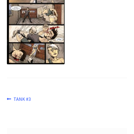
Beitragsnavigation
Vorheriger
TANK #3
Beitrag: