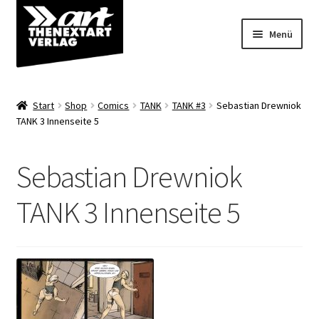
Zur
Zum
Menü
Navigation
Inhalt
springen
springen
Angebote
Start
Shop
Comics
TANK
TANK #3
Sebastian Drewniok
Unterm
TANK 3 Innenseite 5
Shop
öffnen
Über uns
Sebastian Drewniok
TANK 3 Innenseite 5