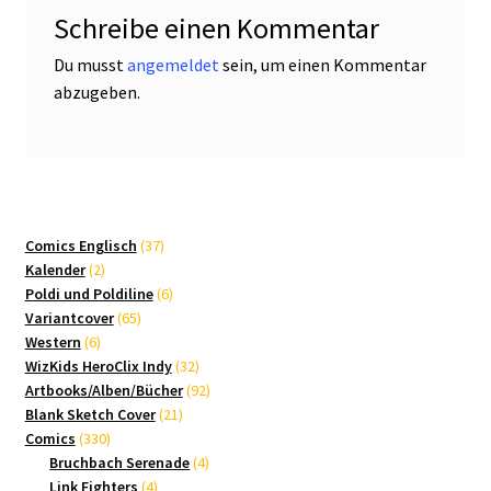
Schreibe einen Kommentar
Du musst
angemeldet
sein, um einen Kommentar
abzugeben.
37
Comics Englisch
37
2
Produkte
Kalender
2
Produkte
6
Poldi und Poldiline
6
65
Produkte
Variantcover
65
6
Produkte
Western
6
Produkte
32
WizKids HeroClix Indy
32
Produkte
92
Artbooks/Alben/Bücher
92
21
Produkte
Blank Sketch Cover
21
330
Produkte
Comics
330
Produkte
4
Bruchbach Serenade
4
4
Produkte
Link Fighters
4