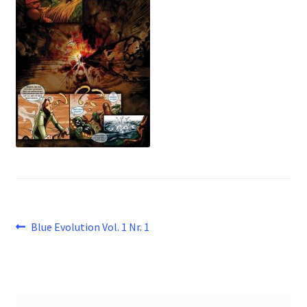
Beitragsnavigation
Vorheriger
Blue Evolution Vol. 1 Nr. 1
Beitrag: