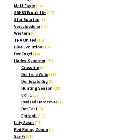
14
Produkte
Matt Eagle
14
Produkte
27
SBK83 Erotik 18+
27
1
Produkte
Star Spartan
1
Produkt
43
Verschiedene
43
6
Produkte
Western
6
Produkte
16
TNA United
16
Produkte
13
Blue Evolution
13
14
Produkte
Der Engel
14
Produkte
91
Hades-Syndrom
91
7
Produkte
Crossfire
7
Produkte
11
Der freie Wille
11
9
Produkte
Der letzte Gig
9
Produkte
28
Hunting Season
28
18
Produkte
Vol. 1
18
Produkte
4
Revised Hardcover
4
3
Produkte
Der Test
3
Produkte
11
Epitaph
11
13
Produkte
Lilly Swan
13
Produkte
6
Red Riding Zombi
6
61
Produkte
Sci-Fi
61