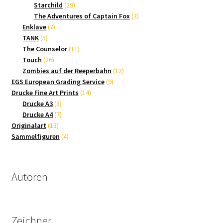
Produkte
29
Starchild
29
Produkte
3
The Adventures of Captain Fox
3
7
Produkte
Enklave
7
5
Produkte
TANK
5
Produkte
11
The Counselor
11
26
Produkte
Touch
26
Produkte
12
Zombies auf der Reeperbahn
12
9
Produkte
EGS European Grading Service
9
14
Produkte
Drucke Fine Art Prints
14
3
Produkte
Drucke A3
3
Produkte
7
Drucke A4
7
13
Produkte
Originalart
13
Produkte
4
Sammelfiguren
4
Produkte
Autoren
Zeichner