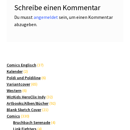
Schreibe einen Kommentar
Du musst
angemeldet
sein, um einen Kommentar
abzugeben.
37
Comics Englisch
37
2
Produkte
Kalender
2
Produkte
6
Poldi und Poldiline
6
65
Produkte
Variantcover
65
6
Produkte
Western
6
Produkte
32
WizKids HeroClix Indy
32
Produkte
92
Artbooks/Alben/Bücher
92
21
Produkte
Blank Sketch Cover
21
330
Produkte
Comics
330
Produkte
4
Bruchbach Serenade
4
4
Produkte
Link Fighters
4