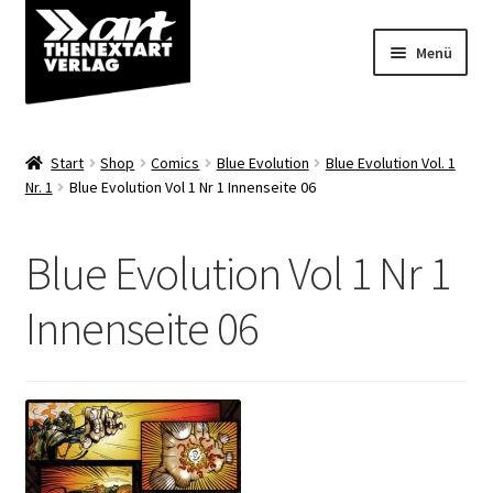
Zur
Zum
Menü
Navigation
Inhalt
springen
springen
Angebote
Start
Shop
Comics
Blue Evolution
Blue Evolution Vol. 1
Unterm
Nr. 1
Blue Evolution Vol 1 Nr 1 Innenseite 06
Shop
öffnen
Über uns
Blue Evolution Vol 1 Nr 1
Innenseite 06