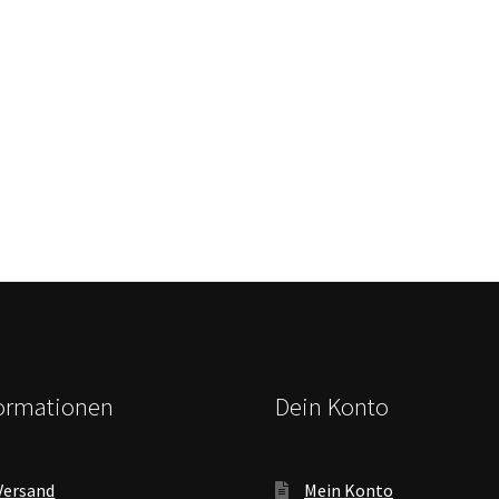
formationen
Dein Konto
Versand
Mein Konto