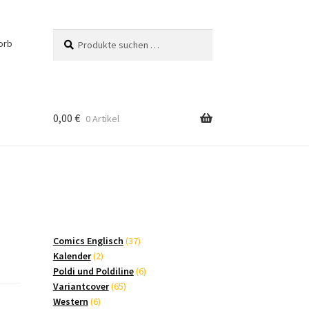
Suchen
Suchen
orb
nach:
0,00
€
0 Artikel
37
Comics Englisch
37
2
Produkte
Kalender
2
Produkte
6
Poldi und Poldiline
6
65
Produkte
Variantcover
65
6
Produkte
Western
6