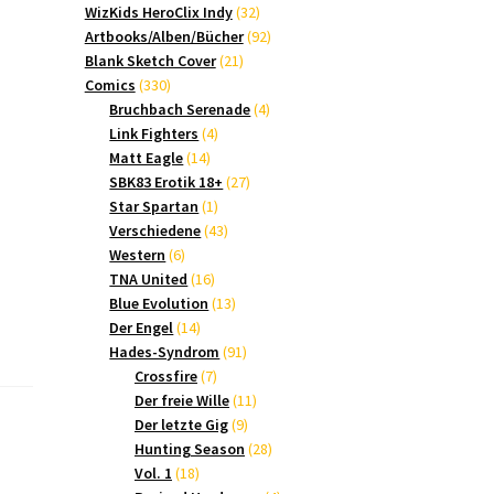
Produkte
32
WizKids HeroClix Indy
32
Produkte
92
Artbooks/Alben/Bücher
92
21
Produkte
Blank Sketch Cover
21
330
Produkte
Comics
330
Produkte
4
Bruchbach Serenade
4
4
Produkte
Link Fighters
4
14
Produkte
Matt Eagle
14
Produkte
27
SBK83 Erotik 18+
27
1
Produkte
Star Spartan
1
Produkt
43
Verschiedene
43
6
Produkte
Western
6
Produkte
16
TNA United
16
Produkte
13
Blue Evolution
13
14
Produkte
Der Engel
14
Produkte
91
Hades-Syndrom
91
7
Produkte
Crossfire
7
Produkte
11
Der freie Wille
11
9
Produkte
Der letzte Gig
9
Produkte
28
Hunting Season
28
18
Produkte
Vol. 1
18