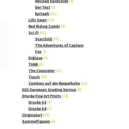
Produkte
4
Revised Hardcover
4
3
Produkte
Der Test
3
Produkte
11
Epitaph
11
13
Produkte
Lilly Swan
13
Produkte
6
Red Riding Zombi
6
61
Produkte
Sci-Fi
61
Produkte
29
Starchild
29
Produkte
The Adventures of Captain
3
Fox
3
Produkte
7
Enklave
7
5
Produkte
TANK
5
Produkte
11
The Counselor
11
26
Produkte
Touch
26
Produkte
12
Zombies auf der Reeperbahn
12
9
Produkte
EGS European Grading Service
9
14
Produkte
Drucke Fine Art Prints
14
3
Produkte
Drucke A3
3
Produkte
7
Drucke A4
7
13
Produkte
Originalart
13
Produkte
4
Sammelfiguren
4
Produkte