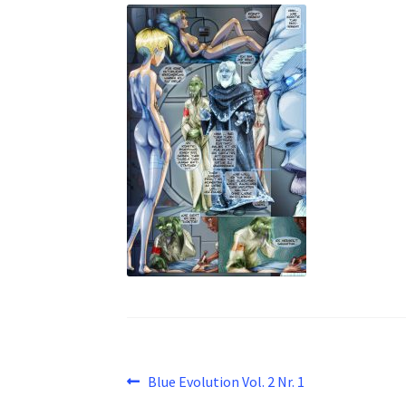
Beitragsnavigation
Vorheriger
Blue Evolution Vol. 2 Nr. 1
Beitrag: