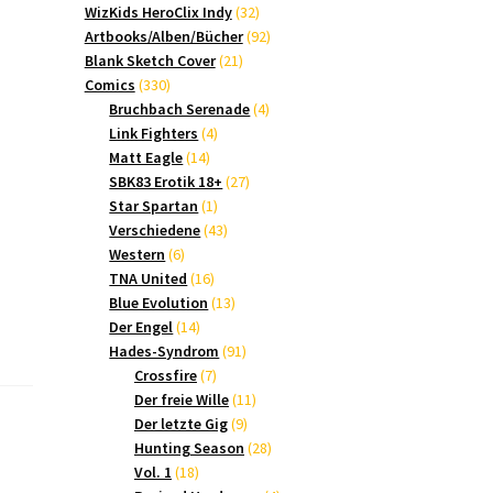
Produkte
32
WizKids HeroClix Indy
32
Produkte
92
Artbooks/Alben/Bücher
92
21
Produkte
Blank Sketch Cover
21
330
Produkte
Comics
330
Produkte
4
Bruchbach Serenade
4
4
Produkte
Link Fighters
4
14
Produkte
Matt Eagle
14
Produkte
27
SBK83 Erotik 18+
27
1
Produkte
Star Spartan
1
Produkt
43
Verschiedene
43
6
Produkte
Western
6
Produkte
16
TNA United
16
Produkte
13
Blue Evolution
13
14
Produkte
Der Engel
14
Produkte
91
Hades-Syndrom
91
7
Produkte
Crossfire
7
Produkte
11
Der freie Wille
11
9
Produkte
Der letzte Gig
9
Produkte
28
Hunting Season
28
18
Produkte
Vol. 1
18