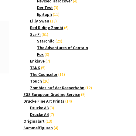
Produkte
4
Revised Hardcover
4
3
Produkte
Der Test
3
Produkte
11
Epitaph
11
13
Produkte
Lilly Swan
13
Produkte
6
Red Riding Zombi
6
61
Produkte
Sci-Fi
61
Produkte
29
Starchild
29
Produkte
The Adventures of Captain
3
Fox
3
Produkte
7
Enklave
7
5
Produkte
TANK
5
Produkte
11
The Counselor
11
26
Produkte
Touch
26
Produkte
12
Zombies auf der Reeperbahn
12
9
Produkte
EGS European Grading Service
9
14
Produkte
Drucke Fine Art Prints
14
3
Produkte
Drucke A3
3
Produkte
7
Drucke A4
7
13
Produkte
Originalart
13
Produkte
4
Sammelfiguren
4
Produkte