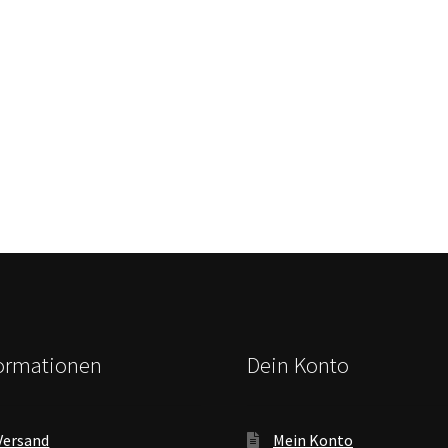
formationen
Dein Konto
Versand
Mein Konto