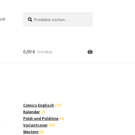
Suchen
Suchen
orb
nach:
0,00
€
0 Artikel
37
Comics Englisch
37
2
Produkte
Kalender
2
Produkte
6
Poldi und Poldiline
6
65
Produkte
Variantcover
65
6
Produkte
Western
6