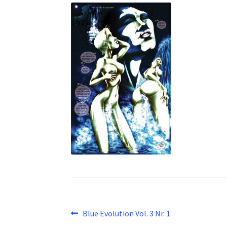
Beitragsnavigation
Vorheriger
Blue Evolution Vol. 3 Nr. 1
Beitrag: