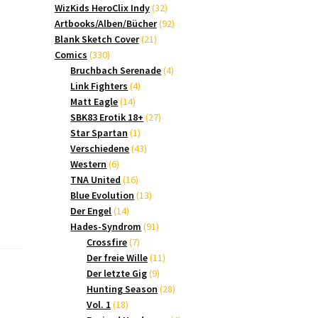
Produkte
32
WizKids HeroClix Indy
32
Produkte
92
Artbooks/Alben/Bücher
92
21
Produkte
Blank Sketch Cover
21
330
Produkte
Comics
330
Produkte
4
Bruchbach Serenade
4
4
Produkte
Link Fighters
4
14
Produkte
Matt Eagle
14
Produkte
27
SBK83 Erotik 18+
27
1
Produkte
Star Spartan
1
Produkt
43
Verschiedene
43
6
Produkte
Western
6
Produkte
16
TNA United
16
Produkte
13
Blue Evolution
13
14
Produkte
Der Engel
14
Produkte
91
Hades-Syndrom
91
7
Produkte
Crossfire
7
Produkte
11
Der freie Wille
11
9
Produkte
Der letzte Gig
9
Produkte
28
Hunting Season
28
18
Produkte
Vol. 1
18