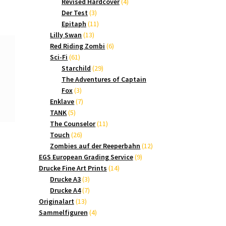
Produkte
4
Revised Hardcover
4
3
Produkte
Der Test
3
Produkte
11
Epitaph
11
13
Produkte
Lilly Swan
13
Produkte
6
Red Riding Zombi
6
61
Produkte
Sci-Fi
61
Produkte
29
Starchild
29
Produkte
The Adventures of Captain
3
Fox
3
Produkte
7
Enklave
7
5
Produkte
TANK
5
Produkte
11
The Counselor
11
26
Produkte
Touch
26
Produkte
12
Zombies auf der Reeperbahn
12
9
Produkte
EGS European Grading Service
9
14
Produkte
Drucke Fine Art Prints
14
3
Produkte
Drucke A3
3
Produkte
7
Drucke A4
7
13
Produkte
Originalart
13
Produkte
4
Sammelfiguren
4
Produkte