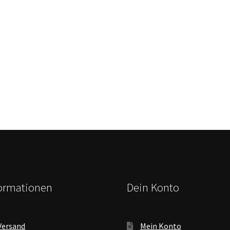
formationen
Dein Konto
Versand
Mein Konto