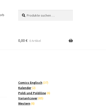
Suchen
Suchen
orb
nach:
0,00
€
0 Artikel
37
Comics Englisch
37
2
Produkte
Kalender
2
Produkte
6
Poldi und Poldiline
6
65
Produkte
Variantcover
65
6
Produkte
Western
6