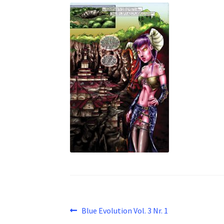
Beitragsnavigation
Vorheriger
Blue Evolution Vol. 3 Nr. 1
Beitrag: