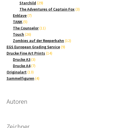
Produkte
29
Starchild
29
Produkte
3
The Adventures of Captain Fox
3
7
Produkte
Enklave
7
5
Produkte
TANK
5
Produkte
11
The Counselor
11
26
Produkte
Touch
26
Produkte
12
Zombies auf der Reeperbahn
12
9
Produkte
EGS European Grading Service
9
14
Produkte
Drucke Fine Art Prints
14
3
Produkte
Drucke A3
3
Produkte
7
Drucke A4
7
13
Produkte
Originalart
13
Produkte
4
Sammelfiguren
4
Produkte
Autoren
Zeichner