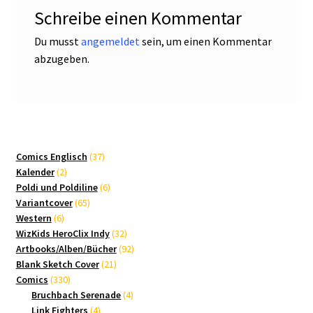
Schreibe einen Kommentar
Du musst
angemeldet
sein, um einen Kommentar
abzugeben.
37
Comics Englisch
37
2
Produkte
Kalender
2
Produkte
6
Poldi und Poldiline
6
65
Produkte
Variantcover
65
6
Produkte
Western
6
Produkte
32
WizKids HeroClix Indy
32
Produkte
92
Artbooks/Alben/Bücher
92
21
Produkte
Blank Sketch Cover
21
330
Produkte
Comics
330
Produkte
4
Bruchbach Serenade
4
4
Produkte
Link Fighters
4