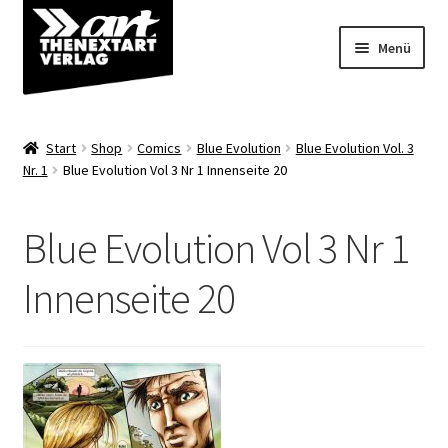
Zur
Zum
Menü
Navigation
Inhalt
springen
springen
Angebote
Start
Shop
Comics
Blue Evolution
Blue Evolution Vol. 3
Unterm
Nr. 1
Blue Evolution Vol 3 Nr 1 Innenseite 20
Shop
öffnen
Über uns
Blue Evolution Vol 3 Nr 1
Innenseite 20