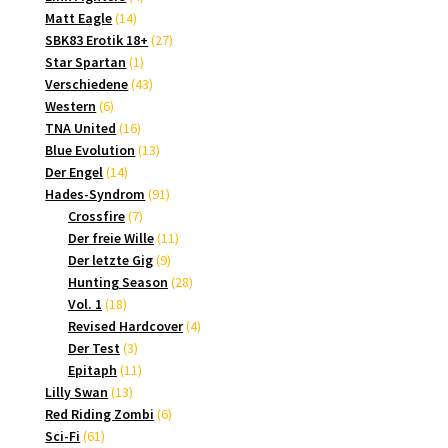
14
Produkte
Matt Eagle
14
Produkte
27
SBK83 Erotik 18+
27
1
Produkte
Star Spartan
1
Produkt
43
Verschiedene
43
6
Produkte
Western
6
Produkte
16
TNA United
16
Produkte
13
Blue Evolution
13
14
Produkte
Der Engel
14
Produkte
91
Hades-Syndrom
91
7
Produkte
Crossfire
7
Produkte
11
Der freie Wille
11
9
Produkte
Der letzte Gig
9
Produkte
28
Hunting Season
28
18
Produkte
Vol. 1
18
Produkte
4
Revised Hardcover
4
3
Produkte
Der Test
3
Produkte
11
Epitaph
11
13
Produkte
Lilly Swan
13
Produkte
6
Red Riding Zombi
6
61
Produkte
Sci-Fi
61