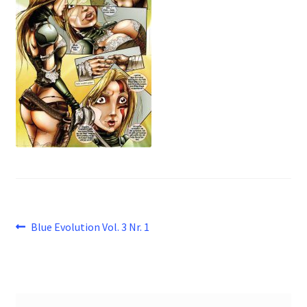
Beitragsnavigation
Vorheriger
Blue Evolution Vol. 3 Nr. 1
Beitrag: