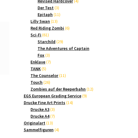
Produkte
4
Revised Hardcover
4
3
Produkte
Der Test
3
Produkte
11
Epitaph
11
13
Produkte
Lilly Swan
13
Produkte
6
Red Riding Zombi
6
61
Produkte
Sci-Fi
61
Produkte
29
Starchild
29
Produkte
The Adventures of Captain
3
Fox
3
Produkte
7
Enklave
7
5
Produkte
TANK
5
Produkte
11
The Counselor
11
26
Produkte
Touch
26
Produkte
12
Zombies auf der Reeperbahn
12
9
Produkte
EGS European Grading Service
9
14
Produkte
Drucke Fine Art Prints
14
3
Produkte
Drucke A3
3
Produkte
7
Drucke A4
7
13
Produkte
Originalart
13
Produkte
4
Sammelfiguren
4
Produkte