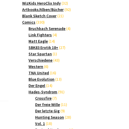
Produkte
32
WizKids HeroClix Indy
32
Produkte
92
Artbooks/Alben/Bücher
92
21
Produkte
Blank Sketch Cover
21
330
Produkte
Comics
330
Produkte
4
Bruchbach Serenade
4
4
Produkte
Link Fighters
4
14
Produkte
Matt Eagle
14
Produkte
27
SBK83 Erotik 18+
27
1
Produkte
Star Spartan
1
Produkt
43
Verschiedene
43
6
Produkte
Western
6
Produkte
16
TNA United
16
Produkte
13
Blue Evolution
13
14
Produkte
Der Engel
14
Produkte
91
Hades-Syndrom
91
7
Produkte
Crossfire
7
Produkte
11
Der freie Wille
11
9
Produkte
Der letzte Gig
9
Produkte
28
Hunting Season
28
18
Produkte
Vol. 1
18