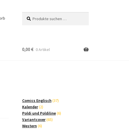
Suchen
Suchen
orb
nach:
0,00
€
0 Artikel
37
Comics Englisch
37
2
Produkte
Kalender
2
Produkte
6
Poldi und Poldiline
6
65
Produkte
Variantcover
65
6
Produkte
Western
6