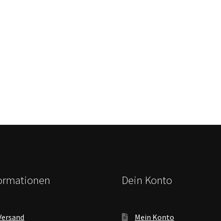
formationen
Dein Konto
Versand
Mein Konto