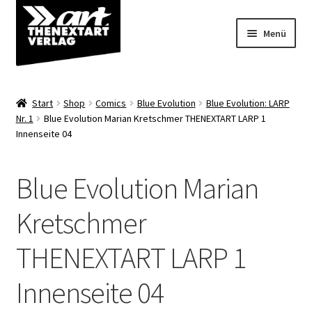
Zur
Zum
Menü
Navigation
Inhalt
springen
springen
Angebote
Start
Shop
Comics
Blue Evolution
Blue Evolution: LARP
Unterm
Nr. 1
Blue Evolution Marian Kretschmer THENEXTART LARP 1
Shop
Innenseite 04
öffnen
Über uns
Blue Evolution Marian
Kretschmer
THENEXTART LARP 1
Innenseite 04