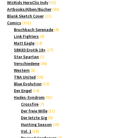
Produkte
32
WizKids HeroClix Indy
32
Produkte
93
Artbooks/Alben/Bücher
93
21
Produkte
Blank Sketch Cover
21
331
Produkte
Comics
331
Produkte
4
Bruchbach Serenade
4
4
Produkte
Link Fighters
4
14
Produkte
Matt Eagle
14
Produkte
27
SBK83 Erotik 18+
27
1
Produkte
Star Spartan
1
Produkt
44
Verschiedene
44
6
Produkte
Western
6
Produkte
16
TNA United
16
Produkte
13
Blue Evolution
13
14
Produkte
Der Engel
14
Produkte
91
Hades-Syndrom
91
7
Produkte
Crossfire
7
Produkte
11
Der freie Wille
11
9
Produkte
Der letzte Gig
9
Produkte
28
Hunting Season
28
18
Produkte
Vol. 1
18
Produkte
4