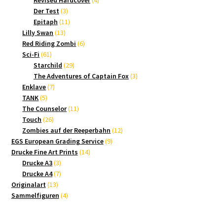
Revised Hardcover
4
3
Produkte
Der Test
3
Produkte
11
Epitaph
11
13
Produkte
Lilly Swan
13
Produkte
6
Red Riding Zombi
6
61
Produkte
Sci-Fi
61
Produkte
29
Starchild
29
Produkte
3
The Adventures of Captain Fox
3
7
Produkte
Enklave
7
5
Produkte
TANK
5
Produkte
11
The Counselor
11
26
Produkte
Touch
26
Produkte
12
Zombies auf der Reeperbahn
12
9
Produkte
EGS European Grading Service
9
14
Produkte
Drucke Fine Art Prints
14
3
Produkte
Drucke A3
3
Produkte
7
Drucke A4
7
13
Produkte
Originalart
13
Produkte
4
Sammelfiguren
4
Produkte