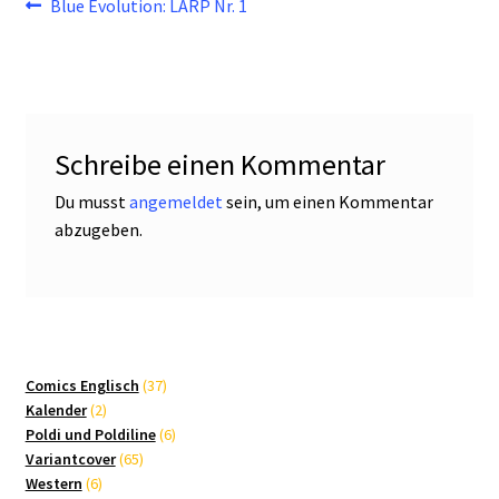
Beitragsnavigation
Vorheriger
Blue Evolution: LARP Nr. 1
Beitrag:
Schreibe einen Kommentar
Du musst
angemeldet
sein, um einen Kommentar
abzugeben.
37
Comics Englisch
37
2
Produkte
Kalender
2
Produkte
6
Poldi und Poldiline
6
65
Produkte
Variantcover
65
6
Produkte
Western
6