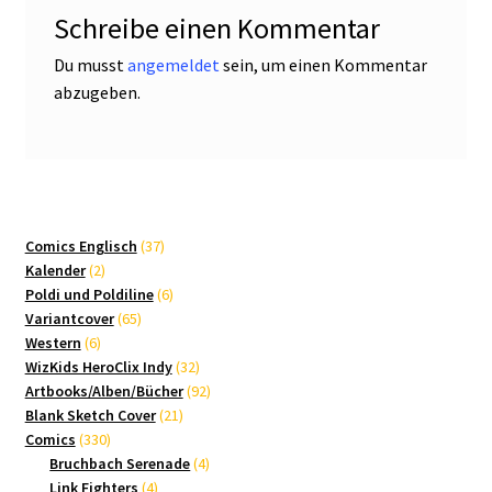
Schreibe einen Kommentar
Du musst
angemeldet
sein, um einen Kommentar
abzugeben.
37
Comics Englisch
37
2
Produkte
Kalender
2
Produkte
6
Poldi und Poldiline
6
65
Produkte
Variantcover
65
6
Produkte
Western
6
Produkte
32
WizKids HeroClix Indy
32
Produkte
92
Artbooks/Alben/Bücher
92
21
Produkte
Blank Sketch Cover
21
330
Produkte
Comics
330
Produkte
4
Bruchbach Serenade
4
4
Produkte
Link Fighters
4