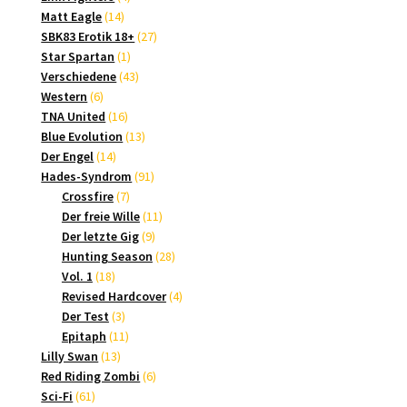
14
Produkte
Matt Eagle
14
Produkte
27
SBK83 Erotik 18+
27
1
Produkte
Star Spartan
1
Produkt
43
Verschiedene
43
6
Produkte
Western
6
Produkte
16
TNA United
16
Produkte
13
Blue Evolution
13
14
Produkte
Der Engel
14
Produkte
91
Hades-Syndrom
91
7
Produkte
Crossfire
7
Produkte
11
Der freie Wille
11
9
Produkte
Der letzte Gig
9
Produkte
28
Hunting Season
28
18
Produkte
Vol. 1
18
Produkte
4
Revised Hardcover
4
3
Produkte
Der Test
3
Produkte
11
Epitaph
11
13
Produkte
Lilly Swan
13
Produkte
6
Red Riding Zombi
6
61
Produkte
Sci-Fi
61