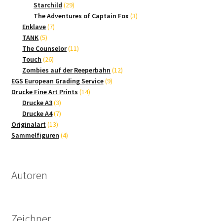
Produkte
29
Starchild
29
Produkte
3
The Adventures of Captain Fox
3
7
Produkte
Enklave
7
5
Produkte
TANK
5
Produkte
11
The Counselor
11
26
Produkte
Touch
26
Produkte
12
Zombies auf der Reeperbahn
12
9
Produkte
EGS European Grading Service
9
14
Produkte
Drucke Fine Art Prints
14
3
Produkte
Drucke A3
3
Produkte
7
Drucke A4
7
13
Produkte
Originalart
13
Produkte
4
Sammelfiguren
4
Produkte
Autoren
Zeichner