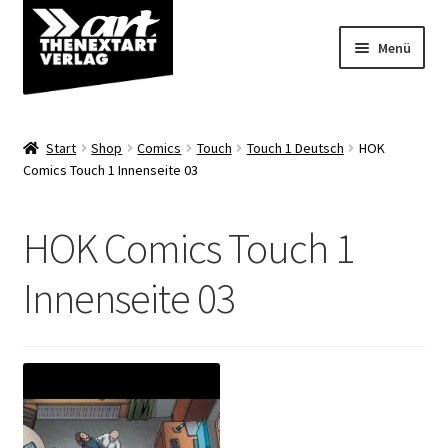
Zur
Zum
Menü
Navigation
Inhalt
springen
springen
Angebote
Start
Shop
Comics
Touch
Touch 1 Deutsch
HOK
Unterm
Comics Touch 1 Innenseite 03
Shop
öffnen
Über uns
HOK Comics Touch 1
Innenseite 03