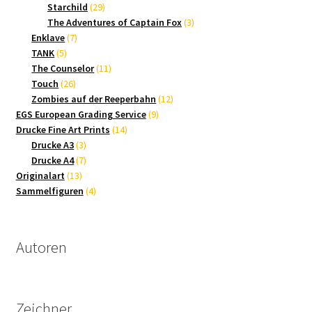
Produkte
29
Starchild
29
Produkte
3
The Adventures of Captain Fox
3
7
Produkte
Enklave
7
5
Produkte
TANK
5
Produkte
11
The Counselor
11
26
Produkte
Touch
26
Produkte
12
Zombies auf der Reeperbahn
12
9
Produkte
EGS European Grading Service
9
14
Produkte
Drucke Fine Art Prints
14
3
Produkte
Drucke A3
3
Produkte
7
Drucke A4
7
13
Produkte
Originalart
13
Produkte
4
Sammelfiguren
4
Produkte
Autoren
Zeichner