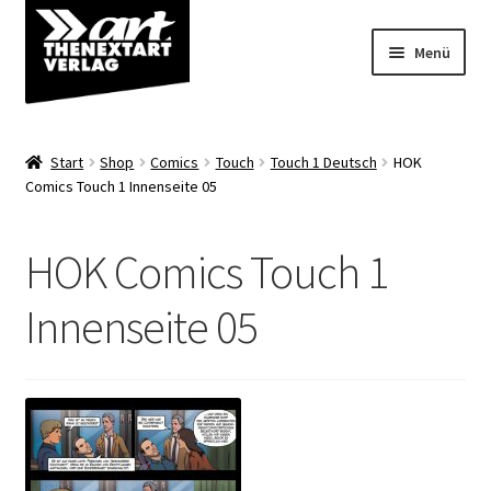
Zur
Zum
Menü
Navigation
Inhalt
springen
springen
Angebote
Start
Shop
Comics
Touch
Touch 1 Deutsch
HOK
Unterm
Comics Touch 1 Innenseite 05
Shop
öffnen
Über uns
HOK Comics Touch 1
Innenseite 05