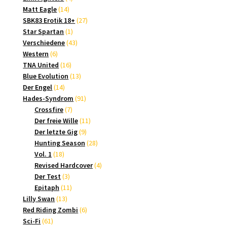
14
Produkte
Matt Eagle
14
Produkte
27
SBK83 Erotik 18+
27
1
Produkte
Star Spartan
1
Produkt
43
Verschiedene
43
6
Produkte
Western
6
Produkte
16
TNA United
16
Produkte
13
Blue Evolution
13
14
Produkte
Der Engel
14
Produkte
91
Hades-Syndrom
91
7
Produkte
Crossfire
7
Produkte
11
Der freie Wille
11
9
Produkte
Der letzte Gig
9
Produkte
28
Hunting Season
28
18
Produkte
Vol. 1
18
Produkte
4
Revised Hardcover
4
3
Produkte
Der Test
3
Produkte
11
Epitaph
11
13
Produkte
Lilly Swan
13
Produkte
6
Red Riding Zombi
6
61
Produkte
Sci-Fi
61