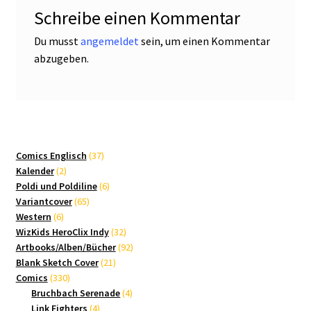
Schreibe einen Kommentar
Du musst
angemeldet
sein, um einen Kommentar
abzugeben.
37
Comics Englisch
37
2
Produkte
Kalender
2
Produkte
6
Poldi und Poldiline
6
65
Produkte
Variantcover
65
6
Produkte
Western
6
Produkte
32
WizKids HeroClix Indy
32
Produkte
92
Artbooks/Alben/Bücher
92
21
Produkte
Blank Sketch Cover
21
330
Produkte
Comics
330
Produkte
4
Bruchbach Serenade
4
4
Produkte
Link Fighters
4