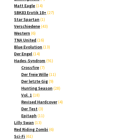
14
Produkte
Matt Eagle
14
Produkte
27
SBK83 Erotik 18+
27
1
Produkte
Star Spartan
1
Produkt
43
Verschiedene
43
6
Produkte
Western
6
Produkte
16
TNA United
16
Produkte
13
Blue Evolution
13
14
Produkte
Der Engel
14
Produkte
91
Hades-Syndrom
91
7
Produkte
Crossfire
7
Produkte
11
Der freie Wille
11
9
Produkte
Der letzte Gig
9
Produkte
28
Hunting Season
28
18
Produkte
Vol. 1
18
Produkte
4
Revised Hardcover
4
3
Produkte
Der Test
3
Produkte
11
Epitaph
11
13
Produkte
Lilly Swan
13
Produkte
6
Red Riding Zombi
6
61
Produkte
Sci-Fi
61