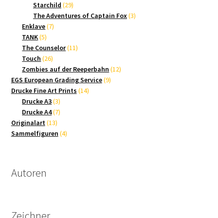
Produkte
29
Starchild
29
Produkte
3
The Adventures of Captain Fox
3
7
Produkte
Enklave
7
5
Produkte
TANK
5
Produkte
11
The Counselor
11
26
Produkte
Touch
26
Produkte
12
Zombies auf der Reeperbahn
12
9
Produkte
EGS European Grading Service
9
14
Produkte
Drucke Fine Art Prints
14
3
Produkte
Drucke A3
3
Produkte
7
Drucke A4
7
13
Produkte
Originalart
13
Produkte
4
Sammelfiguren
4
Produkte
Autoren
Zeichner