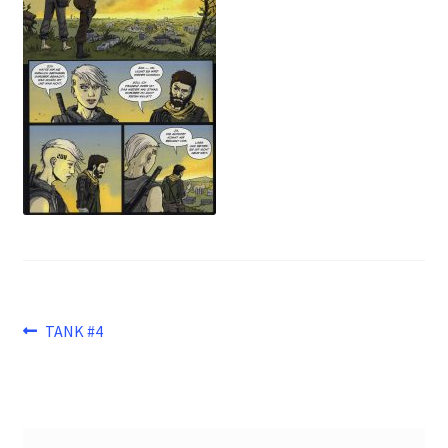
Beitragsnavigation
Vorheriger
TANK #4
Beitrag: