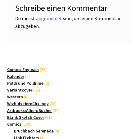
Schreibe einen Kommentar
Du musst
angemeldet
sein, um einen Kommentar
abzugeben.
37
Comics Englisch
37
2
Produkte
Kalender
2
Produkte
6
Poldi und Poldiline
6
65
Produkte
Variantcover
65
6
Produkte
Western
6
Produkte
32
WizKids HeroClix Indy
32
Produkte
92
Artbooks/Alben/Bücher
92
21
Produkte
Blank Sketch Cover
21
330
Produkte
Comics
330
Produkte
4
Bruchbach Serenade
4
4
Produkte
Link Fighters
4