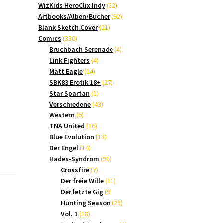
Produkte
32
WizKids HeroClix Indy
32
Produkte
92
Artbooks/Alben/Bücher
92
21
Produkte
Blank Sketch Cover
21
330
Produkte
Comics
330
Produkte
4
Bruchbach Serenade
4
4
Produkte
Link Fighters
4
14
Produkte
Matt Eagle
14
Produkte
27
SBK83 Erotik 18+
27
1
Produkte
Star Spartan
1
Produkt
43
Verschiedene
43
6
Produkte
Western
6
Produkte
16
TNA United
16
Produkte
13
Blue Evolution
13
14
Produkte
Der Engel
14
Produkte
91
Hades-Syndrom
91
7
Produkte
Crossfire
7
Produkte
11
Der freie Wille
11
9
Produkte
Der letzte Gig
9
Produkte
28
Hunting Season
28
18
Produkte
Vol. 1
18