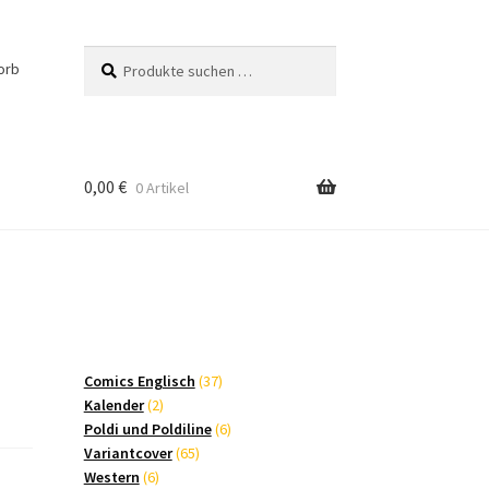
Suchen
Suchen
orb
nach:
0,00
€
0 Artikel
37
Comics Englisch
37
2
Produkte
Kalender
2
Produkte
6
Poldi und Poldiline
6
65
Produkte
Variantcover
65
6
Produkte
Western
6