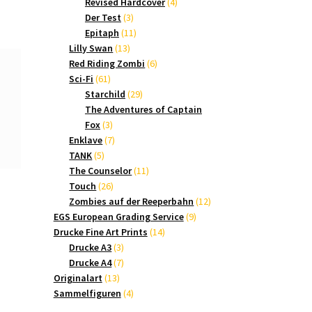
Produkte
4
Revised Hardcover
4
3
Produkte
Der Test
3
Produkte
11
Epitaph
11
13
Produkte
Lilly Swan
13
Produkte
6
Red Riding Zombi
6
61
Produkte
Sci-Fi
61
Produkte
29
Starchild
29
Produkte
The Adventures of Captain
3
Fox
3
Produkte
7
Enklave
7
5
Produkte
TANK
5
Produkte
11
The Counselor
11
26
Produkte
Touch
26
Produkte
12
Zombies auf der Reeperbahn
12
9
Produkte
EGS European Grading Service
9
14
Produkte
Drucke Fine Art Prints
14
3
Produkte
Drucke A3
3
Produkte
7
Drucke A4
7
13
Produkte
Originalart
13
Produkte
4
Sammelfiguren
4
Produkte