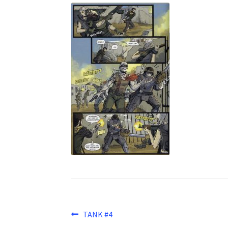
Beitragsnavigation
Vorheriger
TANK #4
Beitrag: