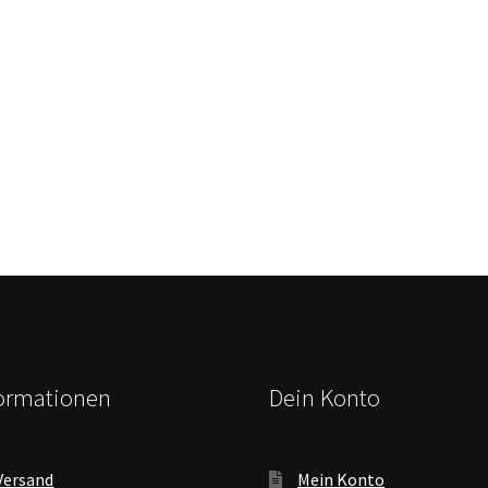
formationen
Dein Konto
Versand
Mein Konto