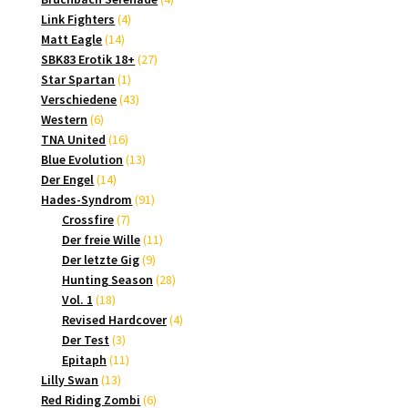
4
Produkte
Link Fighters
4
14
Produkte
Matt Eagle
14
Produkte
27
SBK83 Erotik 18+
27
1
Produkte
Star Spartan
1
Produkt
43
Verschiedene
43
6
Produkte
Western
6
Produkte
16
TNA United
16
Produkte
13
Blue Evolution
13
14
Produkte
Der Engel
14
Produkte
91
Hades-Syndrom
91
7
Produkte
Crossfire
7
Produkte
11
Der freie Wille
11
9
Produkte
Der letzte Gig
9
Produkte
28
Hunting Season
28
18
Produkte
Vol. 1
18
Produkte
4
Revised Hardcover
4
3
Produkte
Der Test
3
Produkte
11
Epitaph
11
13
Produkte
Lilly Swan
13
Produkte
6
Red Riding Zombi
6