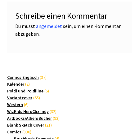
Schreibe einen Kommentar
Du musst
angemeldet
sein, um einen Kommentar
abzugeben.
37
Comics Englisch
37
2
Produkte
Kalender
2
Produkte
6
Poldi und Poldiline
6
65
Produkte
Variantcover
65
6
Produkte
Western
6
Produkte
32
WizKids HeroClix Indy
32
Produkte
92
Artbooks/Alben/Bücher
92
21
Produkte
Blank Sketch Cover
21
330
Produkte
Comics
330
Produkte
4
Bruchbach Serenade
4