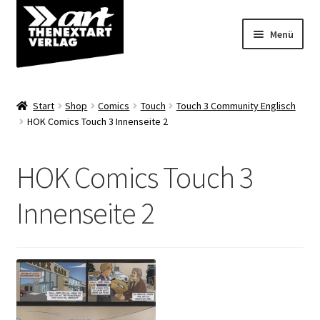
Zur
Zum
Menü
Navigation
Inhalt
springen
springen
Angebote
Start
Shop
Comics
Touch
Touch 3 Community Englisch
Unterm
HOK Comics Touch 3 Innenseite 2
Shop
öffnen
Über uns
HOK Comics Touch 3
Innenseite 2