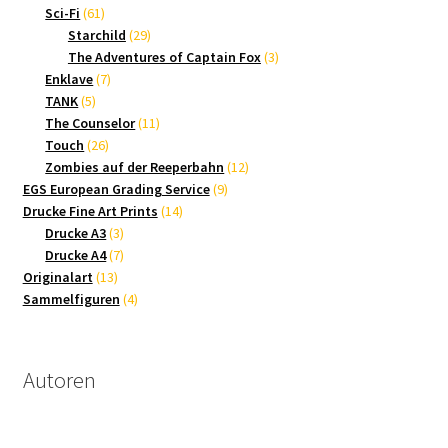
61
Produkte
Sci-Fi
61
Produkte
29
Starchild
29
Produkte
3
The Adventures of Captain Fox
3
7
Produkte
Enklave
7
5
Produkte
TANK
5
Produkte
11
The Counselor
11
26
Produkte
Touch
26
Produkte
12
Zombies auf der Reeperbahn
12
9
Produkte
EGS European Grading Service
9
14
Produkte
Drucke Fine Art Prints
14
3
Produkte
Drucke A3
3
Produkte
7
Drucke A4
7
13
Produkte
Originalart
13
Produkte
4
Sammelfiguren
4
Produkte
Autoren