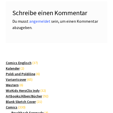
Schreibe einen Kommentar
Du musst
angemeldet
sein, um einen Kommentar
abzugeben.
37
Comics Englisch
37
2
Produkte
Kalender
2
Produkte
6
Poldi und Poldiline
6
65
Produkte
Variantcover
65
6
Produkte
Western
6
Produkte
32
WizKids HeroClix Indy
32
Produkte
92
Artbooks/Alben/Bücher
92
21
Produkte
Blank Sketch Cover
21
330
Produkte
Comics
330
Produkte
4
Bruchbach Serenade
4