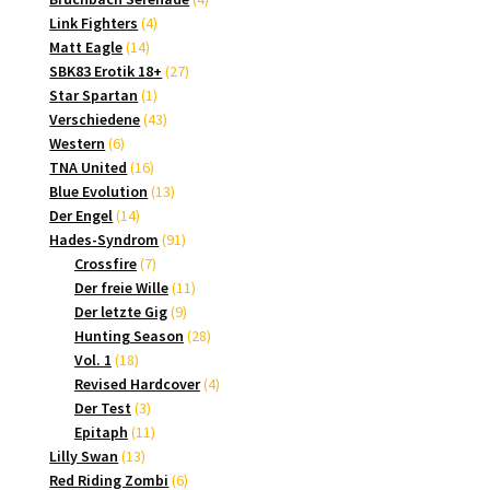
4
Produkte
Link Fighters
4
14
Produkte
Matt Eagle
14
Produkte
27
SBK83 Erotik 18+
27
1
Produkte
Star Spartan
1
Produkt
43
Verschiedene
43
6
Produkte
Western
6
Produkte
16
TNA United
16
Produkte
13
Blue Evolution
13
14
Produkte
Der Engel
14
Produkte
91
Hades-Syndrom
91
7
Produkte
Crossfire
7
Produkte
11
Der freie Wille
11
9
Produkte
Der letzte Gig
9
Produkte
28
Hunting Season
28
18
Produkte
Vol. 1
18
Produkte
4
Revised Hardcover
4
3
Produkte
Der Test
3
Produkte
11
Epitaph
11
13
Produkte
Lilly Swan
13
Produkte
6
Red Riding Zombi
6