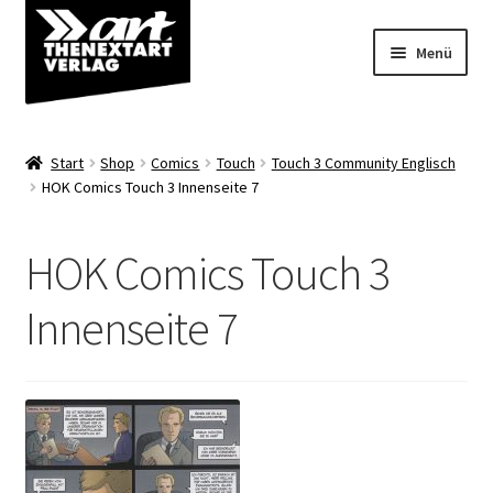
Zur
Zum
Menü
Navigation
Inhalt
springen
springen
Angebote
Start
Shop
Comics
Touch
Touch 3 Community Englisch
Unterm
HOK Comics Touch 3 Innenseite 7
Shop
öffnen
Über uns
HOK Comics Touch 3
Innenseite 7