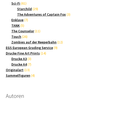
61
Produkte
Sci-Fi
61
Produkte
29
Starchild
29
Produkte
3
The Adventures of Captain Fox
3
7
Produkte
Enklave
7
5
Produkte
TANK
5
Produkte
11
The Counselor
11
26
Produkte
Touch
26
Produkte
12
Zombies auf der Reeperbahn
12
9
Produkte
EGS European Grading Service
9
14
Produkte
Drucke Fine Art Prints
14
3
Produkte
Drucke A3
3
Produkte
7
Drucke A4
7
13
Produkte
Originalart
13
Produkte
4
Sammelfiguren
4
Produkte
Autoren