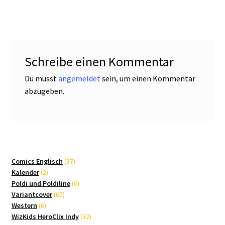
Schreibe einen Kommentar
Du musst
angemeldet
sein, um einen Kommentar
abzugeben.
37
Comics Englisch
37
2
Produkte
Kalender
2
Produkte
6
Poldi und Poldiline
6
65
Produkte
Variantcover
65
6
Produkte
Western
6
Produkte
32
WizKids HeroClix Indy
32