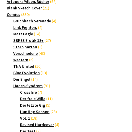
Produkte
92
Artbooks/Alben/Bücher
92
21
Produkte
Blank Sketch Cover
21
330
Produkte
Comics
330
Produkte
4
Bruchbach Serenade
4
4
Produkte
Link Fighters
4
14
Produkte
Matt Eagle
14
Produkte
27
SBK83 Erotik 18+
27
1
Produkte
Star Spartan
1
Produkt
43
Verschiedene
43
6
Produkte
Western
6
Produkte
16
TNA United
16
Produkte
13
Blue Evolution
13
14
Produkte
Der Engel
14
Produkte
91
Hades-Syndrom
91
7
Produkte
Crossfire
7
Produkte
11
Der freie Wille
11
9
Produkte
Der letzte Gig
9
Produkte
28
Hunting Season
28
18
Produkte
Vol. 1
18
Produkte
4
Revised Hardcover
4
3
Produkte
Der Test
3