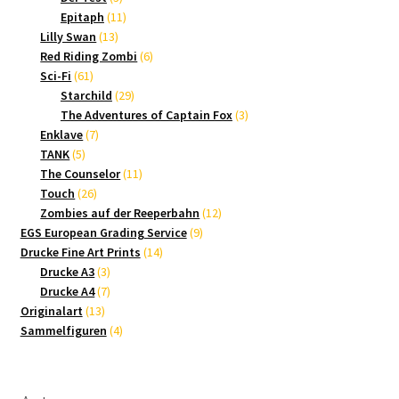
Produkte
11
Epitaph
11
13
Produkte
Lilly Swan
13
Produkte
6
Red Riding Zombi
6
61
Produkte
Sci-Fi
61
Produkte
29
Starchild
29
Produkte
3
The Adventures of Captain Fox
3
7
Produkte
Enklave
7
5
Produkte
TANK
5
Produkte
11
The Counselor
11
26
Produkte
Touch
26
Produkte
12
Zombies auf der Reeperbahn
12
9
Produkte
EGS European Grading Service
9
14
Produkte
Drucke Fine Art Prints
14
3
Produkte
Drucke A3
3
Produkte
7
Drucke A4
7
13
Produkte
Originalart
13
Produkte
4
Sammelfiguren
4
Produkte