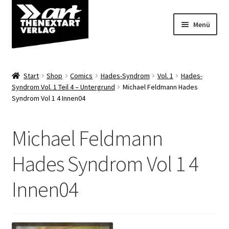
Zur
Zum
Menü
Navigation
Inhalt
springen
springen
Angebote
Start
Shop
Comics
Hades-Syndrom
Vol. 1
Hades-
Unterm
Syndrom Vol. 1 Teil 4 – Untergrund
Michael Feldmann Hades
Shop
Syndrom Vol 1 4 Innen04
öffnen
Über uns
Michael Feldmann
Hades Syndrom Vol 1 4
Innen04