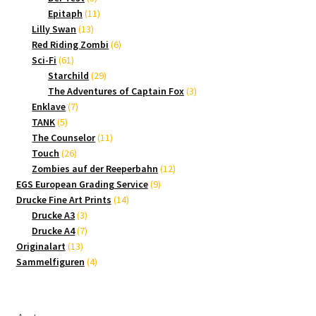
Produkte
11
Epitaph
11
13
Produkte
Lilly Swan
13
Produkte
6
Red Riding Zombi
6
61
Produkte
Sci-Fi
61
Produkte
29
Starchild
29
Produkte
3
The Adventures of Captain Fox
3
7
Produkte
Enklave
7
5
Produkte
TANK
5
Produkte
11
The Counselor
11
26
Produkte
Touch
26
Produkte
12
Zombies auf der Reeperbahn
12
9
Produkte
EGS European Grading Service
9
14
Produkte
Drucke Fine Art Prints
14
3
Produkte
Drucke A3
3
Produkte
7
Drucke A4
7
13
Produkte
Originalart
13
Produkte
4
Sammelfiguren
4
Produkte