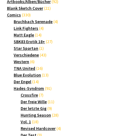
Produkte
92
Artbooks/Alben/Bücher
92
21
Produkte
Blank Sketch Cover
21
330
Produkte
Comics
330
Produkte
4
Bruchbach Serenade
4
4
Produkte
Link Fighters
4
14
Produkte
Matt Eagle
14
Produkte
27
SBK83 Erotik 18+
27
1
Produkte
Star Spartan
1
Produkt
43
Verschiedene
43
6
Produkte
Western
6
Produkte
16
TNA United
16
Produkte
13
Blue Evolution
13
14
Produkte
Der Engel
14
Produkte
91
Hades-Syndrom
91
7
Produkte
Crossfire
7
Produkte
11
Der freie Wille
11
9
Produkte
Der letzte Gig
9
Produkte
28
Hunting Season
28
18
Produkte
Vol. 1
18
Produkte
4
Revised Hardcover
4
3
Produkte
Der Test
3