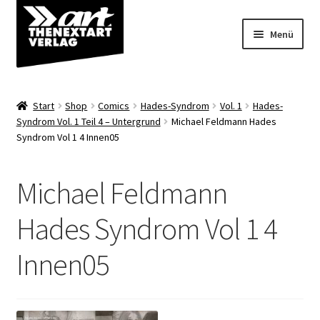
Zur
Zum
Menü
Navigation
Inhalt
springen
springen
Angebote
Start
Shop
Comics
Hades-Syndrom
Vol. 1
Hades-
Unterm
Syndrom Vol. 1 Teil 4 – Untergrund
Michael Feldmann Hades
Shop
Syndrom Vol 1 4 Innen05
öffnen
Über uns
Michael Feldmann
Hades Syndrom Vol 1 4
Innen05