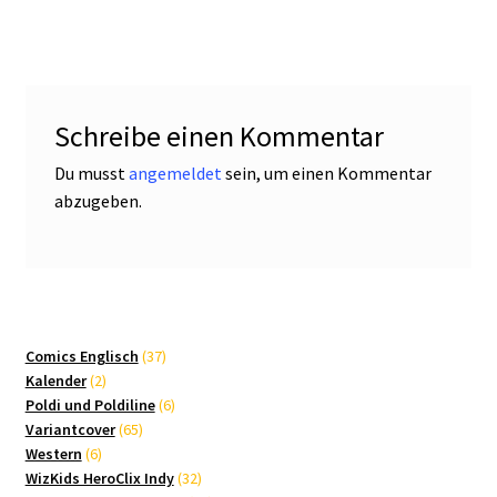
Schreibe einen Kommentar
Du musst
angemeldet
sein, um einen Kommentar
abzugeben.
37
Comics Englisch
37
2
Produkte
Kalender
2
Produkte
6
Poldi und Poldiline
6
65
Produkte
Variantcover
65
6
Produkte
Western
6
Produkte
32
WizKids HeroClix Indy
32