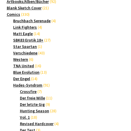
Produkte
92
Artbooks/Alben/Bücher
92
21
Produkte
Blank Sketch Cover
21
330
Produkte
Comics
330
Produkte
4
Bruchbach Serenade
4
4
Produkte
Link Fighters
4
14
Produkte
Matt Eagle
14
Produkte
27
SBK83 Erotik 18+
27
1
Produkte
Star Spartan
1
Produkt
43
Verschiedene
43
6
Produkte
Western
6
Produkte
16
TNA United
16
Produkte
13
Blue Evolution
13
14
Produkte
Der Engel
14
Produkte
91
Hades-Syndrom
91
7
Produkte
Crossfire
7
Produkte
11
Der freie Wille
11
9
Produkte
Der letzte Gig
9
Produkte
28
Hunting Season
28
18
Produkte
Vol. 1
18
Produkte
4
Revised Hardcover
4
3
Produkte
Der Test
3