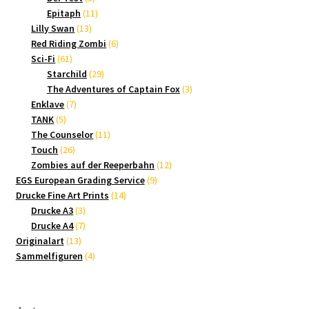
Produkte
11
Epitaph
11
13
Produkte
Lilly Swan
13
Produkte
6
Red Riding Zombi
6
61
Produkte
Sci-Fi
61
Produkte
29
Starchild
29
Produkte
3
The Adventures of Captain Fox
3
7
Produkte
Enklave
7
5
Produkte
TANK
5
Produkte
11
The Counselor
11
26
Produkte
Touch
26
Produkte
12
Zombies auf der Reeperbahn
12
9
Produkte
EGS European Grading Service
9
14
Produkte
Drucke Fine Art Prints
14
3
Produkte
Drucke A3
3
Produkte
7
Drucke A4
7
13
Produkte
Originalart
13
Produkte
4
Sammelfiguren
4
Produkte