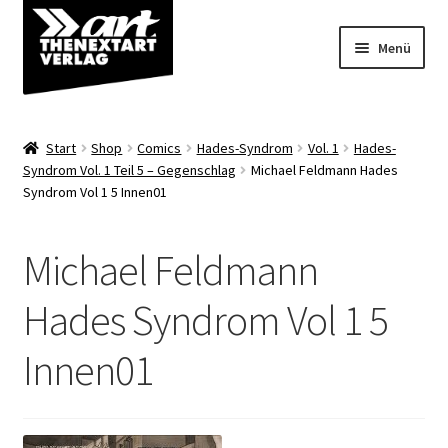
Zur
Zum
Menü
Navigation
Inhalt
springen
springen
Angebote
Start
Shop
Comics
Hades-Syndrom
Vol. 1
Hades-
Unterm
Syndrom Vol. 1 Teil 5 – Gegenschlag
Michael Feldmann Hades
Shop
Syndrom Vol 1 5 Innen01
öffnen
Über uns
Michael Feldmann
Hades Syndrom Vol 1 5
Innen01