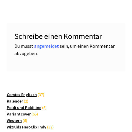
Schreibe einen Kommentar
Du musst
angemeldet
sein, um einen Kommentar
abzugeben.
37
Comics Englisch
37
2
Produkte
Kalender
2
Produkte
6
Poldi und Poldiline
6
65
Produkte
Variantcover
65
6
Produkte
Western
6
Produkte
32
WizKids HeroClix Indy
32