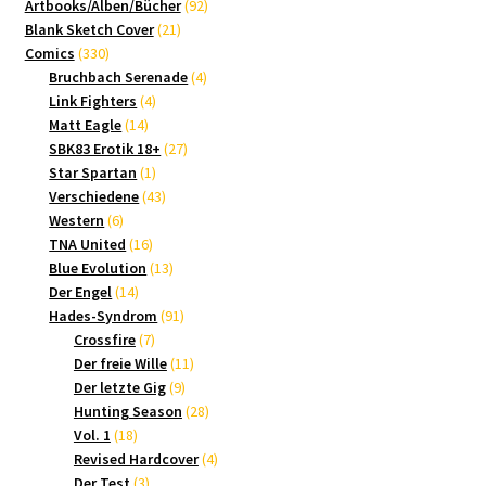
Produkte
92
Artbooks/Alben/Bücher
92
21
Produkte
Blank Sketch Cover
21
330
Produkte
Comics
330
Produkte
4
Bruchbach Serenade
4
4
Produkte
Link Fighters
4
14
Produkte
Matt Eagle
14
Produkte
27
SBK83 Erotik 18+
27
1
Produkte
Star Spartan
1
Produkt
43
Verschiedene
43
6
Produkte
Western
6
Produkte
16
TNA United
16
Produkte
13
Blue Evolution
13
14
Produkte
Der Engel
14
Produkte
91
Hades-Syndrom
91
7
Produkte
Crossfire
7
Produkte
11
Der freie Wille
11
9
Produkte
Der letzte Gig
9
Produkte
28
Hunting Season
28
18
Produkte
Vol. 1
18
Produkte
4
Revised Hardcover
4
3
Produkte
Der Test
3