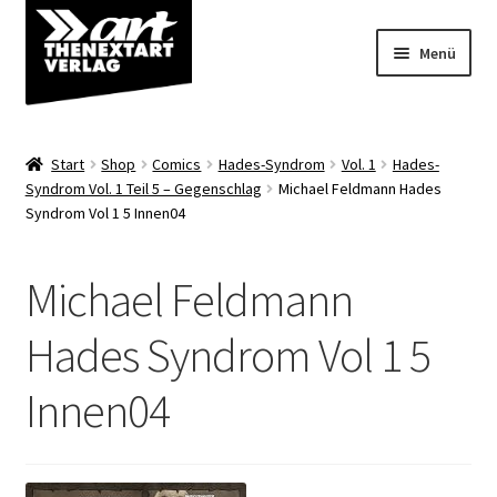
Zur
Zum
Menü
Navigation
Inhalt
springen
springen
Angebote
Start
Shop
Comics
Hades-Syndrom
Vol. 1
Hades-
Unterm
Syndrom Vol. 1 Teil 5 – Gegenschlag
Michael Feldmann Hades
Shop
Syndrom Vol 1 5 Innen04
öffnen
Über uns
Michael Feldmann
Hades Syndrom Vol 1 5
Innen04