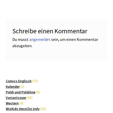
Schreibe einen Kommentar
Du musst
angemeldet
sein, um einen Kommentar
abzugeben.
37
Comics Englisch
37
2
Produkte
Kalender
2
Produkte
6
Poldi und Poldiline
6
65
Produkte
Variantcover
65
6
Produkte
Western
6
Produkte
32
WizKids HeroClix Indy
32