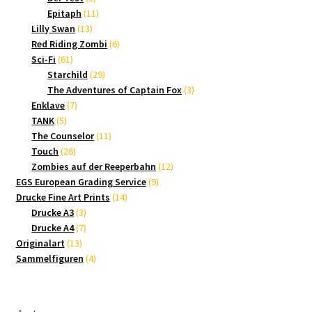
Produkte
11
Epitaph
11
13
Produkte
Lilly Swan
13
Produkte
6
Red Riding Zombi
6
61
Produkte
Sci-Fi
61
Produkte
29
Starchild
29
Produkte
3
The Adventures of Captain Fox
3
7
Produkte
Enklave
7
5
Produkte
TANK
5
Produkte
11
The Counselor
11
26
Produkte
Touch
26
Produkte
12
Zombies auf der Reeperbahn
12
9
Produkte
EGS European Grading Service
9
14
Produkte
Drucke Fine Art Prints
14
3
Produkte
Drucke A3
3
Produkte
7
Drucke A4
7
13
Produkte
Originalart
13
Produkte
4
Sammelfiguren
4
Produkte