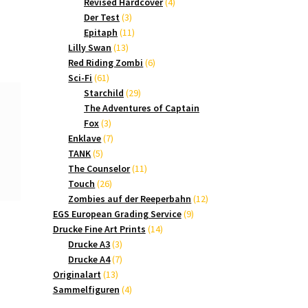
Produkte
4
Revised Hardcover
4
3
Produkte
Der Test
3
Produkte
11
Epitaph
11
13
Produkte
Lilly Swan
13
Produkte
6
Red Riding Zombi
6
61
Produkte
Sci-Fi
61
Produkte
29
Starchild
29
Produkte
The Adventures of Captain
3
Fox
3
Produkte
7
Enklave
7
5
Produkte
TANK
5
Produkte
11
The Counselor
11
26
Produkte
Touch
26
Produkte
12
Zombies auf der Reeperbahn
12
9
Produkte
EGS European Grading Service
9
14
Produkte
Drucke Fine Art Prints
14
3
Produkte
Drucke A3
3
Produkte
7
Drucke A4
7
13
Produkte
Originalart
13
Produkte
4
Sammelfiguren
4
Produkte