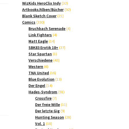
Produkte
32
WizKids HeroClix Indy
32
Produkte
92
Artbooks/Alben/Bücher
92
21
Produkte
Blank Sketch Cover
21
330
Produkte
Comics
330
Produkte
4
Bruchbach Serenade
4
4
Produkte
Link Fighters
4
14
Produkte
Matt Eagle
14
Produkte
27
SBK83 Erotik 18+
27
1
Produkte
Star Spartan
1
Produkt
43
Verschiedene
43
6
Produkte
Western
6
Produkte
16
TNA United
16
Produkte
13
Blue Evolution
13
14
Produkte
Der Engel
14
Produkte
91
Hades-Syndrom
91
7
Produkte
Crossfire
7
Produkte
11
Der freie Wille
11
9
Produkte
Der letzte Gig
9
Produkte
28
Hunting Season
28
18
Produkte
Vol. 1
18