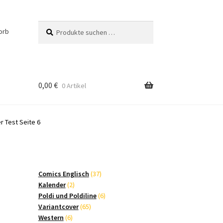
Suchen
Suchen
orb
nach:
0,00
€
0 Artikel
 Test Seite 6
37
Comics Englisch
37
2
Produkte
Kalender
2
Produkte
6
Poldi und Poldiline
6
65
Produkte
Variantcover
65
6
Produkte
Western
6