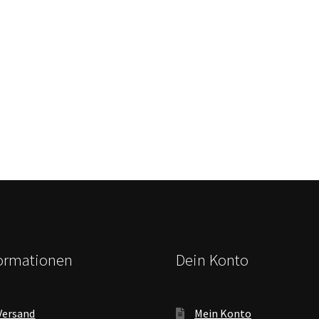
formationen
Dein Konto
Versand
Mein Konto