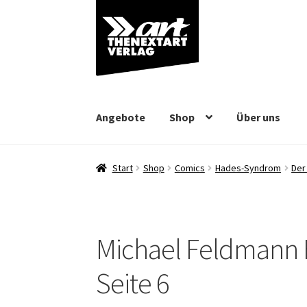
Zur
Zum
Navigation
Inhalt
springen
springen
Angebote
Shop
Über uns
Start
Shop
Comics
Hades-Syndrom
Der
Michael Feldmann 
Seite 6