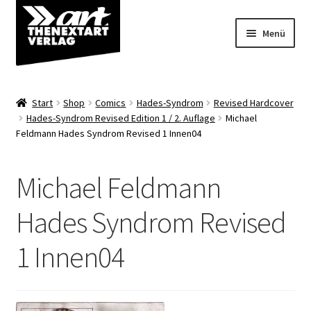
Zur
Zum
Menü
Navigation
Inhalt
springen
springen
Angebote
Start
Shop
Comics
Hades-Syndrom
Revised Hardcover
Unterm
Hades-Syndrom Revised Edition 1 / 2. Auflage
Michael
Shop
Feldmann Hades Syndrom Revised 1 Innen04
öffnen
Über uns
Michael Feldmann
Hades Syndrom Revised
1 Innen04