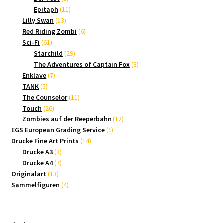
Produkte
11
Epitaph
11
13
Produkte
Lilly Swan
13
Produkte
6
Red Riding Zombi
6
61
Produkte
Sci-Fi
61
Produkte
29
Starchild
29
Produkte
3
The Adventures of Captain Fox
3
7
Produkte
Enklave
7
5
Produkte
TANK
5
Produkte
11
The Counselor
11
26
Produkte
Touch
26
Produkte
12
Zombies auf der Reeperbahn
12
9
Produkte
EGS European Grading Service
9
14
Produkte
Drucke Fine Art Prints
14
3
Produkte
Drucke A3
3
Produkte
7
Drucke A4
7
13
Produkte
Originalart
13
Produkte
4
Sammelfiguren
4
Produkte