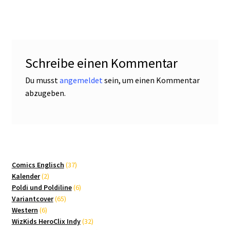
Schreibe einen Kommentar
Du musst
angemeldet
sein, um einen Kommentar
abzugeben.
37
Comics Englisch
37
2
Produkte
Kalender
2
Produkte
6
Poldi und Poldiline
6
65
Produkte
Variantcover
65
6
Produkte
Western
6
Produkte
32
WizKids HeroClix Indy
32