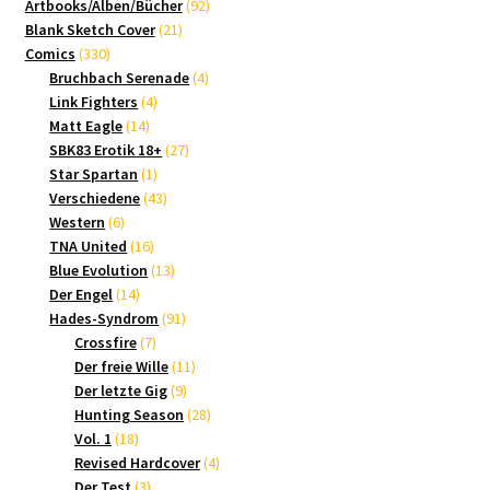
Produkte
92
Artbooks/Alben/Bücher
92
21
Produkte
Blank Sketch Cover
21
330
Produkte
Comics
330
Produkte
4
Bruchbach Serenade
4
4
Produkte
Link Fighters
4
14
Produkte
Matt Eagle
14
Produkte
27
SBK83 Erotik 18+
27
1
Produkte
Star Spartan
1
Produkt
43
Verschiedene
43
6
Produkte
Western
6
Produkte
16
TNA United
16
Produkte
13
Blue Evolution
13
14
Produkte
Der Engel
14
Produkte
91
Hades-Syndrom
91
7
Produkte
Crossfire
7
Produkte
11
Der freie Wille
11
9
Produkte
Der letzte Gig
9
Produkte
28
Hunting Season
28
18
Produkte
Vol. 1
18
Produkte
4
Revised Hardcover
4
3
Produkte
Der Test
3