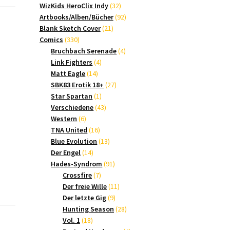
Produkte
32
WizKids HeroClix Indy
32
Produkte
92
Artbooks/Alben/Bücher
92
21
Produkte
Blank Sketch Cover
21
330
Produkte
Comics
330
Produkte
4
Bruchbach Serenade
4
4
Produkte
Link Fighters
4
14
Produkte
Matt Eagle
14
Produkte
27
SBK83 Erotik 18+
27
1
Produkte
Star Spartan
1
Produkt
43
Verschiedene
43
6
Produkte
Western
6
Produkte
16
TNA United
16
Produkte
13
Blue Evolution
13
14
Produkte
Der Engel
14
Produkte
91
Hades-Syndrom
91
7
Produkte
Crossfire
7
Produkte
11
Der freie Wille
11
9
Produkte
Der letzte Gig
9
Produkte
28
Hunting Season
28
18
Produkte
Vol. 1
18