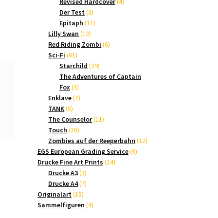
Produkte
4
Revised Hardcover
4
3
Produkte
Der Test
3
Produkte
11
Epitaph
11
13
Produkte
Lilly Swan
13
Produkte
6
Red Riding Zombi
6
61
Produkte
Sci-Fi
61
Produkte
29
Starchild
29
Produkte
The Adventures of Captain
3
Fox
3
Produkte
7
Enklave
7
5
Produkte
TANK
5
Produkte
11
The Counselor
11
26
Produkte
Touch
26
Produkte
12
Zombies auf der Reeperbahn
12
9
Produkte
EGS European Grading Service
9
14
Produkte
Drucke Fine Art Prints
14
3
Produkte
Drucke A3
3
Produkte
7
Drucke A4
7
13
Produkte
Originalart
13
Produkte
4
Sammelfiguren
4
Produkte