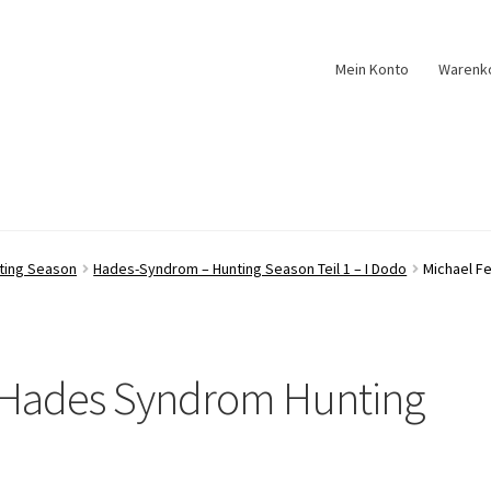
Mein Konto
Warenk
ting Season
Hades-Syndrom – Hunting Season Teil 1 – I Dodo
Michael F
 Hades Syndrom Hunting