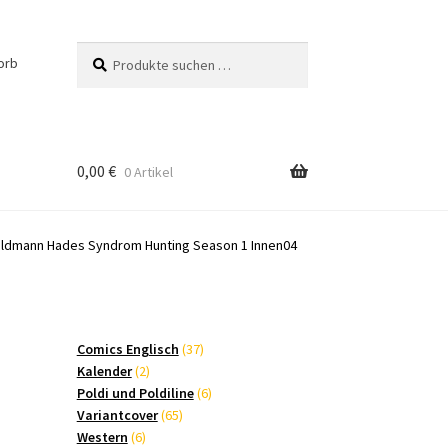
Suchen
Suchen
orb
nach:
0,00
€
0 Artikel
eldmann Hades Syndrom Hunting Season 1 Innen04
37
Comics Englisch
37
2
Produkte
Kalender
2
Produkte
6
Poldi und Poldiline
6
65
Produkte
Variantcover
65
6
Produkte
Western
6