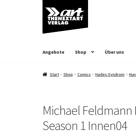
Zur
Zum
Navigation
Inhalt
springen
springen
Angebote
Shop
Über uns
Start
Shop
Comics
Hades-Syndrom
Hun
Michael Feldmann
Season 1 Innen04