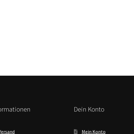
formationen
Dein Konto
Versand
Mein Konto