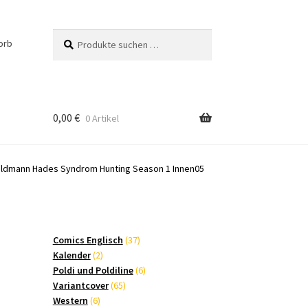
Suchen
Suchen
orb
nach:
0,00
€
0 Artikel
eldmann Hades Syndrom Hunting Season 1 Innen05
37
Comics Englisch
37
2
Produkte
Kalender
2
Produkte
6
Poldi und Poldiline
6
65
Produkte
Variantcover
65
6
Produkte
Western
6