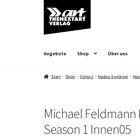
Zur
Zum
Navigation
Inhalt
springen
springen
Angebote
Shop
Über uns
Start
Shop
Comics
Hades-Syndrom
Hun
Michael Feldmann
Season 1 Innen05