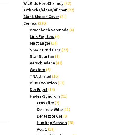
Produkte
32
WizKids HeroClix Indy
32
Produkte
92
Artbooks/Alben/Bücher
92
21
Produkte
Blank Sketch Cover
21
330
Produkte
Comics
330
Produkte
4
Bruchbach Serenade
4
4
Produkte
Link Fighters
4
14
Produkte
Matt Eagle
14
Produkte
27
SBK83 Erotik 18+
27
1
Produkte
Star Spartan
1
Produkt
43
Verschiedene
43
6
Produkte
Western
6
Produkte
16
TNA United
16
Produkte
13
Blue Evolution
13
14
Produkte
Der Engel
14
Produkte
91
Hades-Syndrom
91
7
Produkte
Crossfire
7
Produkte
11
Der freie Wille
11
9
Produkte
Der letzte Gig
9
Produkte
28
Hunting Season
28
18
Produkte
Vol. 1
18