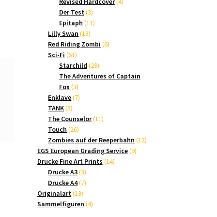
Produkte
4
Revised Hardcover
4
3
Produkte
Der Test
3
Produkte
11
Epitaph
11
13
Produkte
Lilly Swan
13
Produkte
6
Red Riding Zombi
6
61
Produkte
Sci-Fi
61
Produkte
29
Starchild
29
Produkte
The Adventures of Captain
3
Fox
3
Produkte
7
Enklave
7
5
Produkte
TANK
5
Produkte
11
The Counselor
11
26
Produkte
Touch
26
Produkte
12
Zombies auf der Reeperbahn
12
9
Produkte
EGS European Grading Service
9
14
Produkte
Drucke Fine Art Prints
14
3
Produkte
Drucke A3
3
Produkte
7
Drucke A4
7
13
Produkte
Originalart
13
Produkte
4
Sammelfiguren
4
Produkte