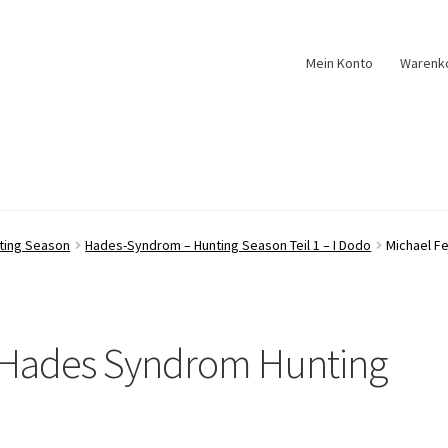
Mein Konto
Warenk
ting Season
Hades-Syndrom – Hunting Season Teil 1 – I Dodo
Michael F
 Hades Syndrom Hunting