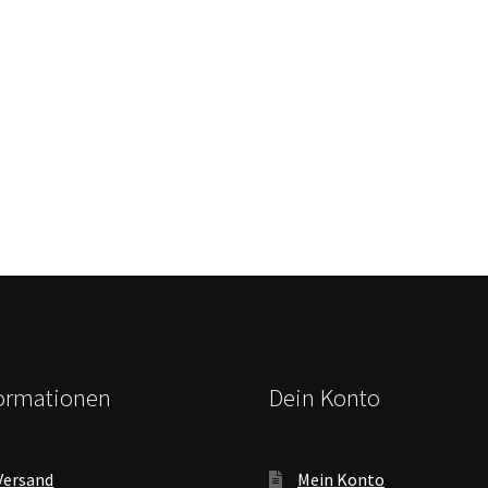
formationen
Dein Konto
Versand
Mein Konto