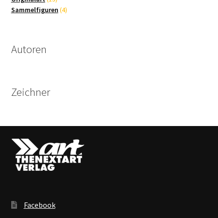
Produkte
4
Sammelfiguren
4
Produkte
Autoren
Zeichner
Facebook