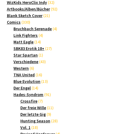
Produkte
32
WizKids HeroClix Indy
32
Produkte
92
Artbooks/Alben/Bücher
92
21
Produkte
Blank Sketch Cover
21
330
Produkte
Comics
330
Produkte
4
Bruchbach Serenade
4
4
Produkte
Link Fighters
4
14
Produkte
Matt Eagle
14
Produkte
27
SBK83 Erotik 18+
27
1
Produkte
Star Spartan
1
Produkt
43
Verschiedene
43
6
Produkte
Western
6
Produkte
16
TNA United
16
Produkte
13
Blue Evolution
13
14
Produkte
Der Engel
14
Produkte
91
Hades-Syndrom
91
7
Produkte
Crossfire
7
Produkte
11
Der freie Wille
11
9
Produkte
Der letzte Gig
9
Produkte
28
Hunting Season
28
18
Produkte
Vol. 1
18
Produkte
4