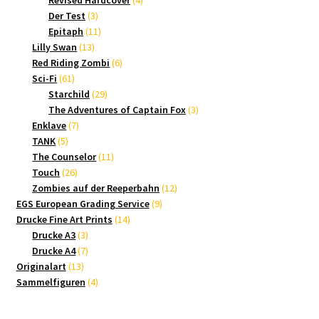
Revised Hardcover
4
3
Produkte
Der Test
3
Produkte
11
Epitaph
11
13
Produkte
Lilly Swan
13
Produkte
6
Red Riding Zombi
6
61
Produkte
Sci-Fi
61
Produkte
29
Starchild
29
Produkte
3
The Adventures of Captain Fox
3
7
Produkte
Enklave
7
5
Produkte
TANK
5
Produkte
11
The Counselor
11
26
Produkte
Touch
26
Produkte
12
Zombies auf der Reeperbahn
12
9
Produkte
EGS European Grading Service
9
14
Produkte
Drucke Fine Art Prints
14
3
Produkte
Drucke A3
3
Produkte
7
Drucke A4
7
13
Produkte
Originalart
13
Produkte
4
Sammelfiguren
4
Produkte