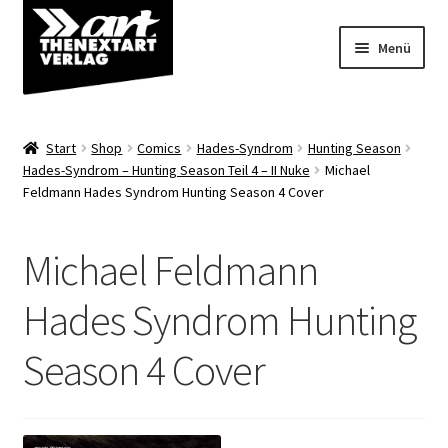
Zur
Zum
Menü
Navigation
Inhalt
springen
springen
Angebote
Start
Shop
Comics
Hades-Syndrom
Hunting Season
Unterm
Hades-Syndrom – Hunting Season Teil 4 – II Nuke
Michael
Shop
Feldmann Hades Syndrom Hunting Season 4 Cover
öffnen
Über uns
Michael Feldmann
Hades Syndrom Hunting
Season 4 Cover