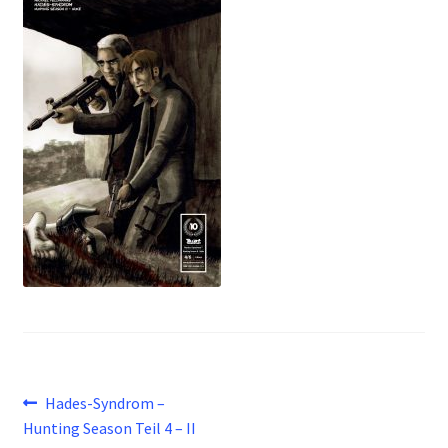
Beitragsnavigation
Vorheriger
Hades-Syndrom –
Beitrag:
Hunting Season Teil 4 – II