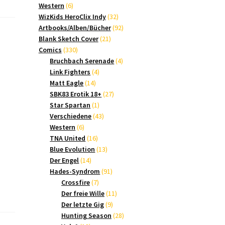
6
Produkte
Western
6
Produkte
32
WizKids HeroClix Indy
32
Produkte
92
Artbooks/Alben/Bücher
92
21
Produkte
Blank Sketch Cover
21
330
Produkte
Comics
330
Produkte
4
Bruchbach Serenade
4
4
Produkte
Link Fighters
4
14
Produkte
Matt Eagle
14
Produkte
27
SBK83 Erotik 18+
27
1
Produkte
Star Spartan
1
Produkt
43
Verschiedene
43
6
Produkte
Western
6
Produkte
16
TNA United
16
Produkte
13
Blue Evolution
13
14
Produkte
Der Engel
14
Produkte
91
Hades-Syndrom
91
7
Produkte
Crossfire
7
Produkte
11
Der freie Wille
11
9
Produkte
Der letzte Gig
9
Produkte
28
Hunting Season
28