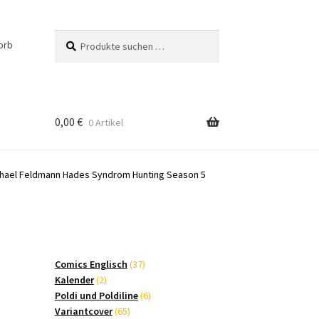
Suchen
Suchen
orb
nach:
0,00
€
0 Artikel
hael Feldmann Hades Syndrom Hunting Season 5
37
Comics Englisch
37
2
Produkte
Kalender
2
Produkte
6
Poldi und Poldiline
6
65
Produkte
Variantcover
65