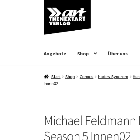
Zur
Zum
Navigation
Inhalt
springen
springen
Angebote
Shop
Über uns
Start
Shop
Comics
Hades-Syndrom
Hun
Innen02
Michael Feldmann
Season 5 Innen02