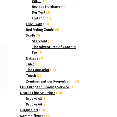
18
Produkte
Vol. 1
18
Produkte
4
Revised Hardcover
4
3
Produkte
Der Test
3
Produkte
11
Epitaph
11
13
Produkte
Lilly Swan
13
Produkte
6
Red Riding Zombi
6
61
Produkte
Sci-Fi
61
Produkte
29
Starchild
29
Produkte
The Adventures of Captain
3
Fox
3
Produkte
7
Enklave
7
5
Produkte
TANK
5
Produkte
11
The Counselor
11
26
Produkte
Touch
26
Produkte
12
Zombies auf der Reeperbahn
12
9
Produkte
EGS European Grading Service
9
14
Produkte
Drucke Fine Art Prints
14
3
Produkte
Drucke A3
3
Produkte
7
Drucke A4
7
13
Produkte
Originalart
13
Produkte
4
Sammelfiguren
4