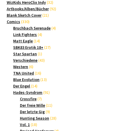
Produkte
32
WizKids HeroClix Indy
32
Produkte
92
Artbooks/Alben/Bücher
92
21
Produkte
Blank Sketch Cover
21
330
Produkte
Comics
330
Produkte
4
Bruchbach Serenade
4
4
Produkte
Link Fighters
4
14
Produkte
Matt Eagle
14
Produkte
27
SBK83 Erotik 18+
27
1
Produkte
Star Spartan
1
Produkt
43
Verschiedene
43
6
Produkte
Western
6
Produkte
16
TNA United
16
Produkte
13
Blue Evolution
13
14
Produkte
Der Engel
14
Produkte
91
Hades-Syndrom
91
7
Produkte
Crossfire
7
Produkte
11
Der freie Wille
11
9
Produkte
Der letzte Gig
9
Produkte
28
Hunting Season
28
18
Produkte
Vol. 1
18
Produkte
4