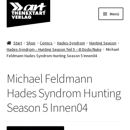
Zur
Zum
Menü
Navigation
Inhalt
springen
springen
Angebote
Start
Shop
Comics
Hades-Syndrom
Hunting Season
Unterm
Hades-Syndrom – Hunting Season Teil 5 – III Dodo/Nuke
Michael
Shop
Feldmann Hades Syndrom Hunting Season 5 Innen04
öffnen
Über uns
Michael Feldmann
Hades Syndrom Hunting
Season 5 Innen04