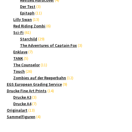
Revised Hardcover
4
3
Produkte
Der Test
3
Produkte
11
Epitaph
11
13
Produkte
Lilly Swan
13
Produkte
6
Red Riding Zombi
6
61
Produkte
Sci-Fi
61
Produkte
29
Starchild
29
Produkte
3
The Adventures of Captain Fox
3
7
Produkte
Enklave
7
5
Produkte
TANK
5
Produkte
11
The Counselor
11
26
Produkte
Touch
26
Produkte
12
Zombies auf der Reeperbahn
12
9
Produkte
EGS European Grading Service
9
14
Produkte
Drucke Fine Art Prints
14
3
Produkte
Drucke A3
3
Produkte
7
Drucke A4
7
13
Produkte
Originalart
13
Produkte
4
Sammelfiguren
4
Produkte