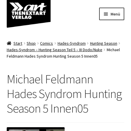
Zur
Zum
Menü
Navigation
Inhalt
springen
springen
Angebote
Start
Shop
Comics
Hades-Syndrom
Hunting Season
Unterm
Hades-Syndrom – Hunting Season Teil 5 – III Dodo/Nuke
Michael
Shop
Feldmann Hades Syndrom Hunting Season 5 Innen05
öffnen
Über uns
Michael Feldmann
Hades Syndrom Hunting
Season 5 Innen05