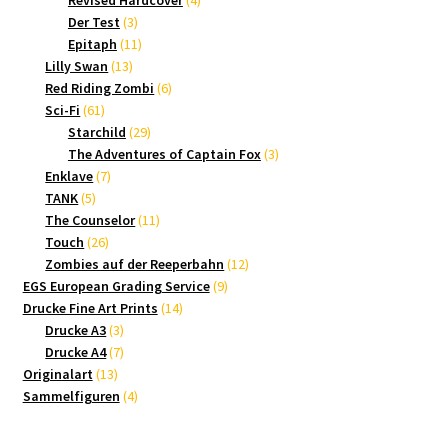
Revised Hardcover
4
3
Produkte
Der Test
3
Produkte
11
Epitaph
11
13
Produkte
Lilly Swan
13
Produkte
6
Red Riding Zombi
6
61
Produkte
Sci-Fi
61
Produkte
29
Starchild
29
Produkte
3
The Adventures of Captain Fox
3
7
Produkte
Enklave
7
5
Produkte
TANK
5
Produkte
11
The Counselor
11
26
Produkte
Touch
26
Produkte
12
Zombies auf der Reeperbahn
12
9
Produkte
EGS European Grading Service
9
14
Produkte
Drucke Fine Art Prints
14
3
Produkte
Drucke A3
3
Produkte
7
Drucke A4
7
13
Produkte
Originalart
13
Produkte
4
Sammelfiguren
4
Produkte