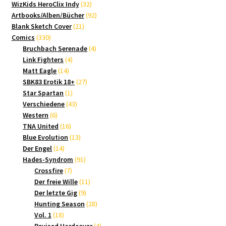
Produkte
32
WizKids HeroClix Indy
32
Produkte
92
Artbooks/Alben/Bücher
92
21
Produkte
Blank Sketch Cover
21
330
Produkte
Comics
330
Produkte
4
Bruchbach Serenade
4
4
Produkte
Link Fighters
4
14
Produkte
Matt Eagle
14
Produkte
27
SBK83 Erotik 18+
27
1
Produkte
Star Spartan
1
Produkt
43
Verschiedene
43
6
Produkte
Western
6
Produkte
16
TNA United
16
Produkte
13
Blue Evolution
13
14
Produkte
Der Engel
14
Produkte
91
Hades-Syndrom
91
7
Produkte
Crossfire
7
Produkte
11
Der freie Wille
11
9
Produkte
Der letzte Gig
9
Produkte
28
Hunting Season
28
18
Produkte
Vol. 1
18
Produkte
4