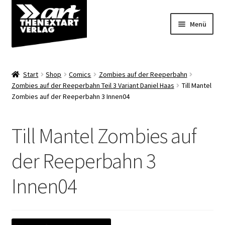
Zur
Zum
Menü
Navigation
Inhalt
springen
springen
Angebote
Start
Shop
Comics
Zombies auf der Reeperbahn
Unterm
Zombies auf der Reeperbahn Teil 3 Variant Daniel Haas
Till Mantel
Shop
Zombies auf der Reeperbahn 3 Innen04
öffnen
Über uns
Till Mantel Zombies auf
der Reeperbahn 3
Innen04