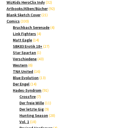
Produkte
32
WizKids HeroClix Indy
32
Produkte
92
Artbooks/Alben/Bücher
92
21
Produkte
Blank Sketch Cover
21
330
Produkte
Comics
330
Produkte
4
Bruchbach Serenade
4
4
Produkte
Link Fighters
4
14
Produkte
Matt Eagle
14
Produkte
27
SBK83 Erotik 18+
27
1
Produkte
Star Spartan
1
Produkt
43
Verschiedene
43
6
Produkte
Western
6
Produkte
16
TNA United
16
Produkte
13
Blue Evolution
13
14
Produkte
Der Engel
14
Produkte
91
Hades-Syndrom
91
7
Produkte
Crossfire
7
Produkte
11
Der freie Wille
11
9
Produkte
Der letzte Gig
9
Produkte
28
Hunting Season
28
18
Produkte
Vol. 1
18
Produkte
4