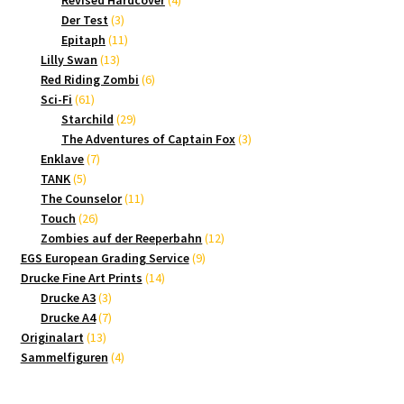
Revised Hardcover
4
3
Produkte
Der Test
3
Produkte
11
Epitaph
11
13
Produkte
Lilly Swan
13
Produkte
6
Red Riding Zombi
6
61
Produkte
Sci-Fi
61
Produkte
29
Starchild
29
Produkte
3
The Adventures of Captain Fox
3
7
Produkte
Enklave
7
5
Produkte
TANK
5
Produkte
11
The Counselor
11
26
Produkte
Touch
26
Produkte
12
Zombies auf der Reeperbahn
12
9
Produkte
EGS European Grading Service
9
14
Produkte
Drucke Fine Art Prints
14
3
Produkte
Drucke A3
3
Produkte
7
Drucke A4
7
13
Produkte
Originalart
13
Produkte
4
Sammelfiguren
4
Produkte