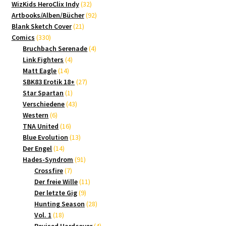
Produkte
32
WizKids HeroClix Indy
32
Produkte
92
Artbooks/Alben/Bücher
92
21
Produkte
Blank Sketch Cover
21
330
Produkte
Comics
330
Produkte
4
Bruchbach Serenade
4
4
Produkte
Link Fighters
4
14
Produkte
Matt Eagle
14
Produkte
27
SBK83 Erotik 18+
27
1
Produkte
Star Spartan
1
Produkt
43
Verschiedene
43
6
Produkte
Western
6
Produkte
16
TNA United
16
Produkte
13
Blue Evolution
13
14
Produkte
Der Engel
14
Produkte
91
Hades-Syndrom
91
7
Produkte
Crossfire
7
Produkte
11
Der freie Wille
11
9
Produkte
Der letzte Gig
9
Produkte
28
Hunting Season
28
18
Produkte
Vol. 1
18
Produkte
4