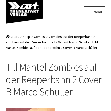
Zur
Zum
Menü
Navigation
Inhalt
springen
springen
Angebote
Start
Shop
Comics
Zombies auf der Reeperbahn
Unterm
Zombies auf der Reeperbahn Teil 2 Variant Marco Schüller
Till
Shop
Mantel Zombies auf der Reeperbahn 2 Cover B Marco Schüller
öffnen
Über uns
Till Mantel Zombies auf
der Reeperbahn 2 Cover
B Marco Schüller