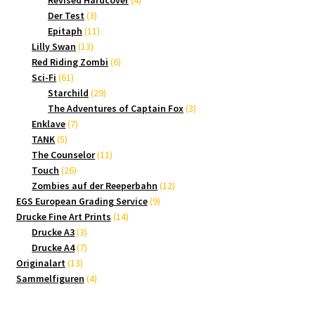
Revised Hardcover
4
3
Produkte
Der Test
3
Produkte
11
Epitaph
11
13
Produkte
Lilly Swan
13
Produkte
6
Red Riding Zombi
6
61
Produkte
Sci-Fi
61
Produkte
29
Starchild
29
Produkte
3
The Adventures of Captain Fox
3
7
Produkte
Enklave
7
5
Produkte
TANK
5
Produkte
11
The Counselor
11
26
Produkte
Touch
26
Produkte
12
Zombies auf der Reeperbahn
12
9
Produkte
EGS European Grading Service
9
14
Produkte
Drucke Fine Art Prints
14
3
Produkte
Drucke A3
3
Produkte
7
Drucke A4
7
13
Produkte
Originalart
13
Produkte
4
Sammelfiguren
4
Produkte