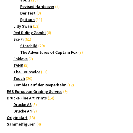
Vol. 1
18
Produkte
4
Revised Hardcover
4
3
Produkte
Der Test
3
Produkte
11
Epitaph
11
13
Produkte
Lilly Swan
13
Produkte
6
Red Riding Zombi
6
61
Produkte
Sci-Fi
61
Produkte
29
Starchild
29
Produkte
3
The Adventures of Captain Fox
3
7
Produkte
Enklave
7
5
Produkte
TANK
5
Produkte
11
The Counselor
11
26
Produkte
Touch
26
Produkte
12
Zombies auf der Reeperbahn
12
9
Produkte
EGS European Grading Service
9
14
Produkte
Drucke Fine Art Prints
14
3
Produkte
Drucke A3
3
Produkte
7
Drucke A4
7
13
Produkte
Originalart
13
Produkte
4
Sammelfiguren
4
Produkte