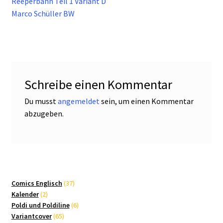
Beitrag:
Reeperbahn Teil 1 Variant D
Marco Schüller BW
Schreibe einen Kommentar
Du musst
angemeldet
sein, um einen Kommentar
abzugeben.
37
Comics Englisch
37
2
Produkte
Kalender
2
Produkte
6
Poldi und Poldiline
6
65
Produkte
Variantcover
65