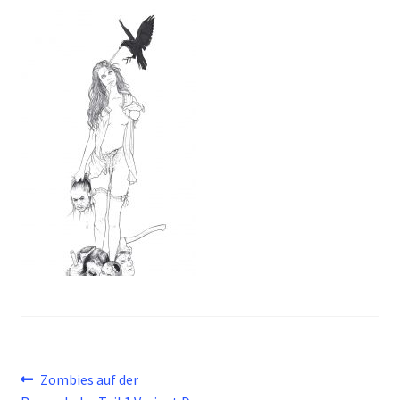
Beitragsnavigation
Vorheriger
Zombies auf der