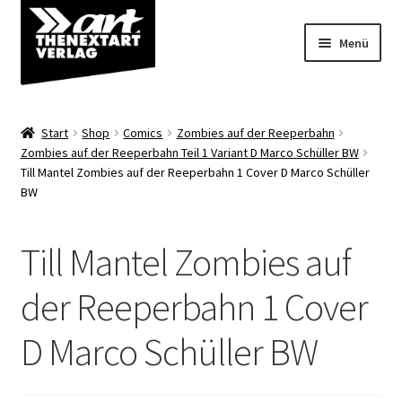
Zur
Zum
Menü
Navigation
Inhalt
springen
springen
Angebote
Start
Shop
Comics
Zombies auf der Reeperbahn
Unterm
Zombies auf der Reeperbahn Teil 1 Variant D Marco Schüller BW
Shop
Till Mantel Zombies auf der Reeperbahn 1 Cover D Marco Schüller
öffnen
BW
Über uns
Till Mantel Zombies auf
der Reeperbahn 1 Cover
D Marco Schüller BW