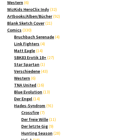
6
Produkte
Western
6
Produkte
32
WizKids HeroClix Indy
32
Produkte
92
Artbooks/Alben/Bücher
92
21
Produkte
Blank Sketch Cover
21
330
Produkte
Comics
330
Produkte
4
Bruchbach Serenade
4
4
Produkte
Link Fighters
4
14
Produkte
Matt Eagle
14
Produkte
27
SBK83 Erotik 18+
27
1
Produkte
Star Spartan
1
Produkt
43
Verschiedene
43
6
Produkte
Western
6
Produkte
16
TNA United
16
Produkte
13
Blue Evolution
13
14
Produkte
Der Engel
14
Produkte
91
Hades-Syndrom
91
7
Produkte
Crossfire
7
Produkte
11
Der freie Wille
11
9
Produkte
Der letzte Gig
9
Produkte
28
Hunting Season
28
18
Produkte