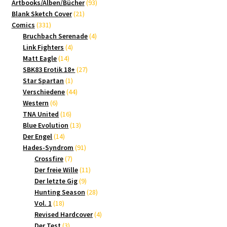
Produkte
93
Artbooks/Alben/Bücher
93
21
Produkte
Blank Sketch Cover
21
331
Produkte
Comics
331
Produkte
4
Bruchbach Serenade
4
4
Produkte
Link Fighters
4
14
Produkte
Matt Eagle
14
Produkte
27
SBK83 Erotik 18+
27
1
Produkte
Star Spartan
1
Produkt
44
Verschiedene
44
6
Produkte
Western
6
Produkte
16
TNA United
16
Produkte
13
Blue Evolution
13
14
Produkte
Der Engel
14
Produkte
91
Hades-Syndrom
91
7
Produkte
Crossfire
7
Produkte
11
Der freie Wille
11
9
Produkte
Der letzte Gig
9
Produkte
28
Hunting Season
28
18
Produkte
Vol. 1
18
Produkte
4
Revised Hardcover
4
3
Produkte
Der Test
3