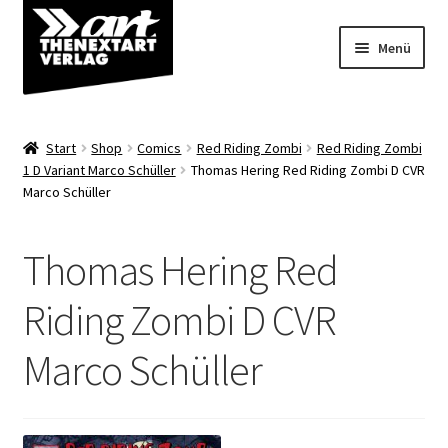
Zur
Zum
Menü
Navigation
Inhalt
springen
springen
Angebote
Start
Shop
Comics
Red Riding Zombi
Red Riding Zombi
Unterm
1 D Variant Marco Schüller
Thomas Hering Red Riding Zombi D CVR
Shop
Marco Schüller
öffnen
Über uns
Thomas Hering Red
Riding Zombi D CVR
Marco Schüller