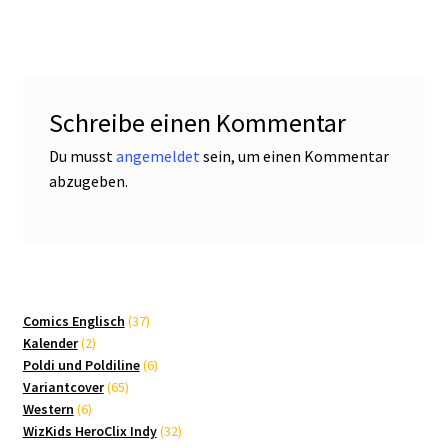
Schreibe einen Kommentar
Du musst
angemeldet
sein, um einen Kommentar
abzugeben.
37
Comics Englisch
37
2
Produkte
Kalender
2
Produkte
6
Poldi und Poldiline
6
65
Produkte
Variantcover
65
6
Produkte
Western
6
Produkte
32
WizKids HeroClix Indy
32