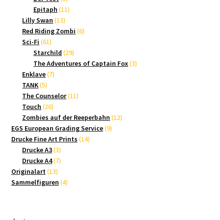
Produkte
11
Epitaph
11
13
Produkte
Lilly Swan
13
Produkte
6
Red Riding Zombi
6
61
Produkte
Sci-Fi
61
Produkte
29
Starchild
29
Produkte
3
The Adventures of Captain Fox
3
7
Produkte
Enklave
7
5
Produkte
TANK
5
Produkte
11
The Counselor
11
26
Produkte
Touch
26
Produkte
12
Zombies auf der Reeperbahn
12
9
Produkte
EGS European Grading Service
9
14
Produkte
Drucke Fine Art Prints
14
3
Produkte
Drucke A3
3
Produkte
7
Drucke A4
7
13
Produkte
Originalart
13
Produkte
4
Sammelfiguren
4
Produkte