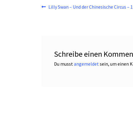
Beitragsnavigation
Vorheriger
Lilly Swan – Und der Chinesische Circus – 1
Beitrag:
Schreibe einen Kommen
Du musst
angemeldet
sein, um einen