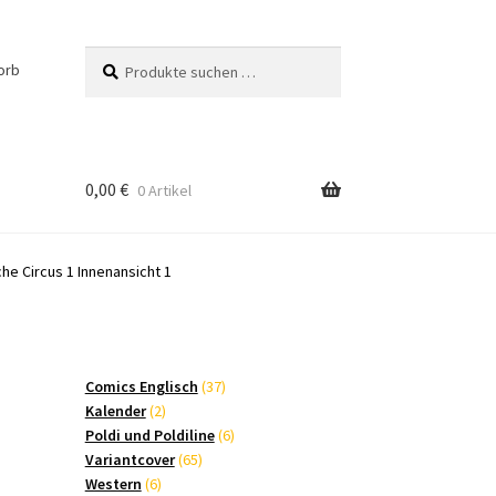
Suchen
Suchen
orb
nach:
0,00
€
0 Artikel
che Circus 1 Innenansicht 1
37
Comics Englisch
37
2
Produkte
Kalender
2
Produkte
6
Poldi und Poldiline
6
65
Produkte
Variantcover
65
6
Produkte
Western
6