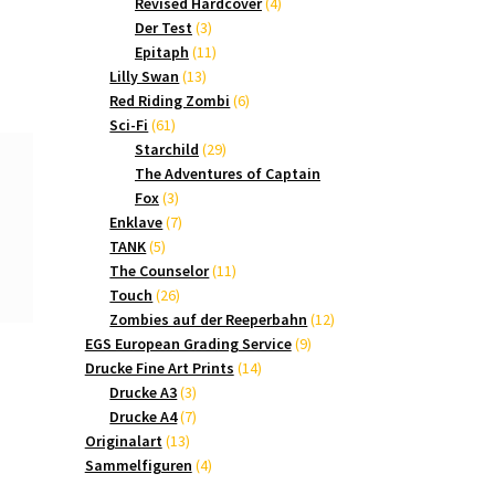
Produkte
4
Revised Hardcover
4
3
Produkte
Der Test
3
Produkte
11
Epitaph
11
13
Produkte
Lilly Swan
13
Produkte
6
Red Riding Zombi
6
61
Produkte
Sci-Fi
61
Produkte
29
Starchild
29
Produkte
The Adventures of Captain
3
Fox
3
Produkte
7
Enklave
7
5
Produkte
TANK
5
Produkte
11
The Counselor
11
26
Produkte
Touch
26
Produkte
12
Zombies auf der Reeperbahn
12
9
Produkte
EGS European Grading Service
9
14
Produkte
Drucke Fine Art Prints
14
3
Produkte
Drucke A3
3
Produkte
7
Drucke A4
7
13
Produkte
Originalart
13
Produkte
4
Sammelfiguren
4
Produkte