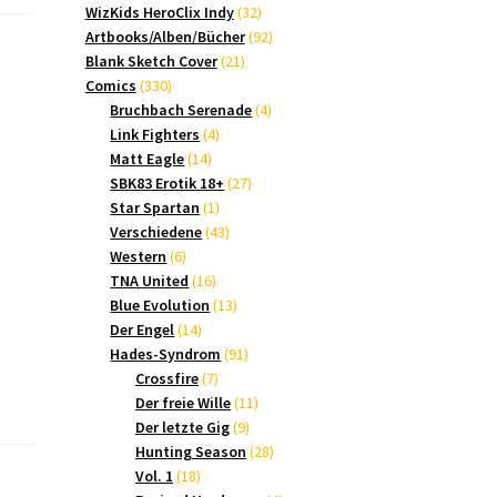
Produkte
32
WizKids HeroClix Indy
32
Produkte
92
Artbooks/Alben/Bücher
92
21
Produkte
Blank Sketch Cover
21
330
Produkte
Comics
330
Produkte
4
Bruchbach Serenade
4
4
Produkte
Link Fighters
4
14
Produkte
Matt Eagle
14
Produkte
27
SBK83 Erotik 18+
27
1
Produkte
Star Spartan
1
Produkt
43
Verschiedene
43
6
Produkte
Western
6
Produkte
16
TNA United
16
Produkte
13
Blue Evolution
13
14
Produkte
Der Engel
14
Produkte
91
Hades-Syndrom
91
7
Produkte
Crossfire
7
Produkte
11
Der freie Wille
11
9
Produkte
Der letzte Gig
9
Produkte
28
Hunting Season
28
18
Produkte
Vol. 1
18