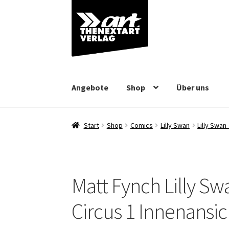
Zur
Zum
Navigation
Inhalt
springen
springen
Angebote
Shop
Über uns
Start
Shop
Comics
Lilly Swan
Lilly Swan
Matt Fynch Lilly S
Circus 1 Innenansic