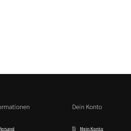
formationen
Dein Konto
Versand
Mein Konto