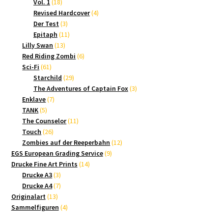
18
Produkte
Vol. 1
18
Produkte
4
Revised Hardcover
4
3
Produkte
Der Test
3
Produkte
11
Epitaph
11
13
Produkte
Lilly Swan
13
Produkte
6
Red Riding Zombi
6
61
Produkte
Sci-Fi
61
Produkte
29
Starchild
29
Produkte
3
The Adventures of Captain Fox
3
7
Produkte
Enklave
7
5
Produkte
TANK
5
Produkte
11
The Counselor
11
26
Produkte
Touch
26
Produkte
12
Zombies auf der Reeperbahn
12
9
Produkte
EGS European Grading Service
9
14
Produkte
Drucke Fine Art Prints
14
3
Produkte
Drucke A3
3
Produkte
7
Drucke A4
7
13
Produkte
Originalart
13
Produkte
4
Sammelfiguren
4
Produkte