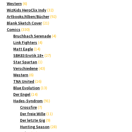
6
Produkte
Western
6
Produkte
32
WizKids HeroClix Indy
32
Produkte
92
Artbooks/Alben/Bücher
92
21
Produkte
Blank Sketch Cover
21
330
Produkte
Comics
330
Produkte
4
Bruchbach Serenade
4
4
Produkte
Link Fighters
4
14
Produkte
Matt Eagle
14
Produkte
27
SBK83 Erotik 18+
27
1
Produkte
Star Spartan
1
Produkt
43
Verschiedene
43
6
Produkte
Western
6
Produkte
16
TNA United
16
Produkte
13
Blue Evolution
13
14
Produkte
Der Engel
14
Produkte
91
Hades-Syndrom
91
7
Produkte
Crossfire
7
Produkte
11
Der freie Wille
11
9
Produkte
Der letzte Gig
9
Produkte
28
Hunting Season
28