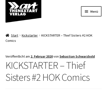
Zur
Zum
Menü
Navigation
Inhalt
springen
springen
Angebote
Start
Kickstarter
KICKSTARTER – Thief Sisters #2 HOK
Unterm
Comics
Shop
öffnen
Über uns
Veröffentlicht am
2. Februar 2020
von
Sebastian Schwarzbold
KICKSTARTER – Thief
Sisters #2 HOK Comics