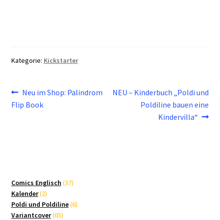
Kategorie:
Kickstarter
Beitragsnavigation
Vorheriger
Nächster
Neu im Shop: Palindrom
NEU – Kinderbuch „Poldi und
Beitrag:
Beitrag:
Flip Book
Poldiline bauen eine
Kindervilla“
37
Comics Englisch
37
2
Produkte
Kalender
2
Produkte
6
Poldi und Poldiline
6
65
Produkte
Variantcover
65