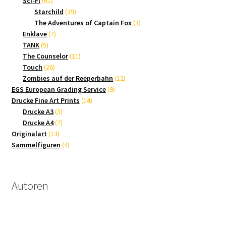
Sci-Fi
61
Produkte
29
Starchild
29
Produkte
3
The Adventures of Captain Fox
3
7
Produkte
Enklave
7
5
Produkte
TANK
5
Produkte
11
The Counselor
11
26
Produkte
Touch
26
Produkte
12
Zombies auf der Reeperbahn
12
9
Produkte
EGS European Grading Service
9
14
Produkte
Drucke Fine Art Prints
14
3
Produkte
Drucke A3
3
Produkte
7
Drucke A4
7
13
Produkte
Originalart
13
Produkte
4
Sammelfiguren
4
Produkte
Autoren