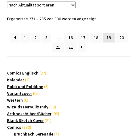
Nach
Ergebnisse 271 – 285 von 330 werden angezeigt
Aktualität
sortiert
1
2
3
…
16
17
18
19
20
21
22
37
Comics Englisch
37
2
Produkte
Kalender
2
Produkte
6
Poldi und Poldiline
6
65
Produkte
Variantcover
65
6
Produkte
Western
6
Produkte
32
WizKids HeroClix Indy
32
Produkte
92
Artbooks/Alben/Bücher
92
21
Produkte
Blank Sketch Cover
21
330
Produkte
Comics
330
Produkte
4
Bruchbach Serenade
4