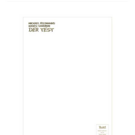
WizKids HeroClix Indy
EGS European Grading Service
Originalart
Drucke Fine Art Prints
Sammelfiguren
Über uns