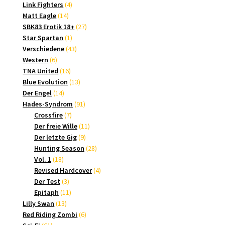
4
Produkte
Link Fighters
4
14
Produkte
Matt Eagle
14
Produkte
27
SBK83 Erotik 18+
27
1
Produkte
Star Spartan
1
Produkt
43
Verschiedene
43
6
Produkte
Western
6
Produkte
16
TNA United
16
Produkte
13
Blue Evolution
13
14
Produkte
Der Engel
14
Produkte
91
Hades-Syndrom
91
7
Produkte
Crossfire
7
Produkte
11
Der freie Wille
11
9
Produkte
Der letzte Gig
9
Produkte
28
Hunting Season
28
18
Produkte
Vol. 1
18
Produkte
4
Revised Hardcover
4
3
Produkte
Der Test
3
Produkte
11
Epitaph
11
13
Produkte
Lilly Swan
13
Produkte
6
Red Riding Zombi
6
61
Produkte