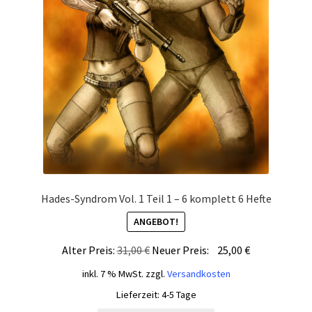
Hades-Syndrom Vol. 1 Teil 1 – 6 komplett 6 Hefte
ANGEBOT!
Ursprünglicher
Aktueller
Alter Preis:
31,00
€
Neuer Preis:
25,00
€
Preis
Preis
inkl. 7 % MwSt.
zzgl.
Versandkosten
war:
ist:
Lieferzeit:
4-5 Tage
31,00 €
25,00 €.