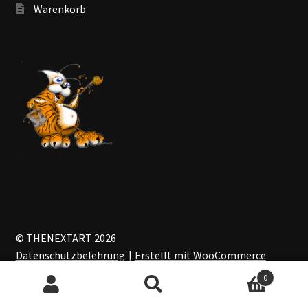
Warenkorb
© THENEXTART 2026
Datenschutzbelehrung
Erstellt mit WooCommerce
.
0
Suchen
Suchen