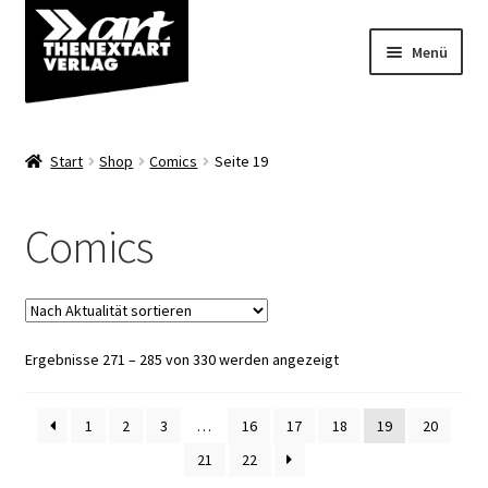
Zur
Zum
Menü
Navigation
Inhalt
springen
springen
Angebote
Start
Shop
Comics
Seite 19
Unterm
Shop
öffnen
Comics
Comics
Variantcover
Nach
Ergebnisse 271 – 285 von 330 werden angezeigt
Blank Sketch Cover
Aktualität
sortiert
Artbooks/Alben/Bücher
1
2
3
…
16
17
18
19
20
21
22
Poldi und Poldiline